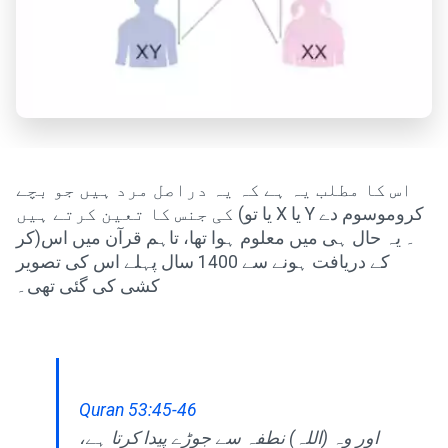
اس کا مطلب یہ ہے کہ یہ دراصل مرد ہیں جو بچے
کی جنس کا تعین کرتے ہیں (یا تو X یا Y کروموسوم دے
کر)۔ یہ حال ہی میں معلوم ہوا تھا، تاہم قرآن میں اس
کے دریافت ہونے سے 1400 سال پہلے اس کی تصویر
کشی کی گئی تھی۔
Quran 53:45-46
اور وہ (اللہ) نطفہ سے جوڑے پیدا کرتا ہے،