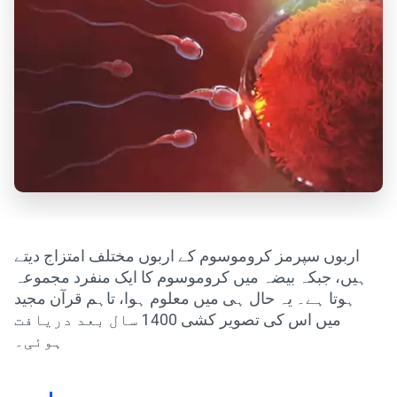
اربوں سپرمز کروموسوم کے اربوں مختلف امتزاج دیتے
ہیں، جبکہ بیضہ میں کروموسوم کا ایک منفرد مجموعہ
ہوتا ہے۔ یہ حال ہی میں معلوم ہوا، تاہم قرآن مجید
میں اس کی تصویر کشی 1400 سال بعد دریافت
ہوئی۔