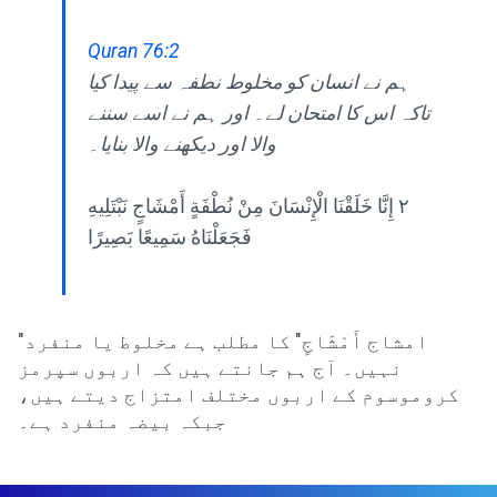
Quran 76:2
ہم نے انسان کو مخلوط نطفہ سے پیدا کیا
تاکہ اس کا امتحان لے۔ اور ہم نے اسے سننے
والا اور دیکھنے والا بنایا۔
٢ إِنَّا خَلَقْنَا الْإِنْسَانَ مِنْ نُطْفَةٍ أَمْشَاجٍ نَبْتَلِيهِ
فَجَعَلْنَاهُ سَمِيعًا بَصِيرًا
"امشاج أَمْشَاجٍ" کا مطلب ہے مخلوط یا منفرد
نہیں۔ آج ہم جانتے ہیں کہ اربوں سپرمز
کروموسوم کے اربوں مختلف امتزاج دیتے ہیں،
جبکہ بیضہ منفرد ہے۔