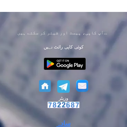
آپ کاپی، پیسٹ اور شیئر کر سکتے ہیں...
کوئی کاپی رائٹ نہیں
وزیٹر
سادہ