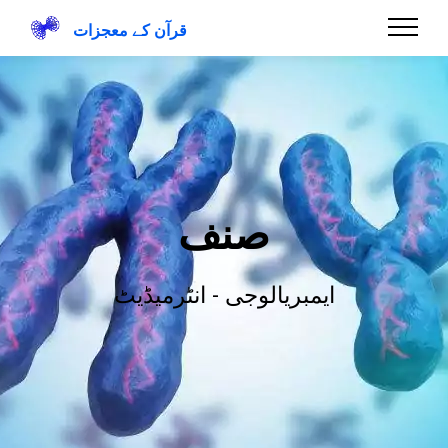
قرآن کے معجزات
صنف
ایمبریالوجی - انٹرمیڈیٹ