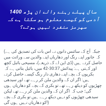
1400 سال پہلے رہنے والے ان پڑھ
آدمی کو کیسے معلوم ہو سکتا ہے کہ
سپرمز منفرد نہیں ہوتے؟
(جبکہ آج کے سائنس دانوں نے اس بات کی تصدیق کی ہے
کہ جانور اپنے رنگ اور دھاریاں اپنے والدین سے وراثت میں
حاصل کرتے ہیں (ڈی این اے کے ذریعے)، مسیحی بائبل کچھ
اور کہتی ہے: پیدائش 30:37-42 میں، بائبل بتاتی ہے کہ
بکریوں کے بچے اپنے دھاری دار رنگ کیسے حاصل کرتے
ہیں: اگر ان کے والدین ملن کر رہے تھے اور سیدھی
چھڑیوں کو دیکھ رہے تھے تو بکری کے بچے کو دھاریاں ہوں
گی؛ جب کہ اگر ان کے والدین ملن کر رہے تھے لیکن
سیدھی چھڑیوں کو نہیں دیکھ رہے ہیں تو بکری کے بچے
کو دھاریاں نہیں ہوں گی!)