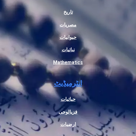
تاریخ
مصریات
حیوانیات
نباتیات
Mathematics
انٹرمیڈیٹ
حیاتیات
فزیالوجی
ارضیات