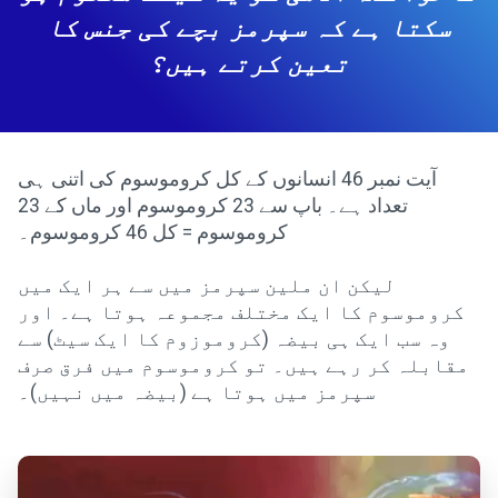
سکتا ہے کہ سپرمز بچے کی جنس کا
تعین کرتے ہیں؟
آیت نمبر 46 انسانوں کے کل کروموسوم کی اتنی ہی
تعداد ہے۔ باپ سے 23 کروموسوم اور ماں کے 23
کروموسوم = کل 46 کروموسوم۔
لیکن ان ملین سپرمز میں سے ہر ایک میں
کروموسوم کا ایک مختلف مجموعہ ہوتا ہے۔ اور
وہ سب ایک ہی بیضہ (کروموزوم کا ایک سیٹ) سے
مقابلہ کر رہے ہیں۔ تو کروموسوم میں فرق صرف
سپرمز میں ہوتا ہے (بیضہ میں نہیں)۔