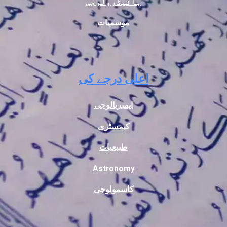
ہائیڈرولوجی
موسمیات
اعلی درجے کی
ایمبریالوجی
کیمسٹری
طبیعیات
Astronomy
کاسمولوجی