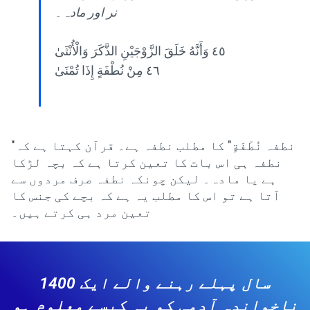
نر اور مادہ۔
٤٥ وَأَنَّهُ خَلَقَ الزَّوْجَيْنِ الذَّكَرَ وَالْأُنْثَىٰ
٤٦ مِنْ نُطْفَةٍ إِذَا تُمْنَىٰ
"نطفہ نُطْفَةٍ" کا مطلب نطفہ ہے۔ قرآن کہتا ہے کہ
نطفہ ہی اس بات کا تعین کرتا ہے کہ بچہ لڑکا
ہے یا مادہ۔ لیکن چونکہ نطفہ صرف مردوں سے
آتا ہے تو اس کا مطلب یہ ہے کہ بچے کی جنس کا
تعین مرد ہی کرتے ہیں۔
1400 سال پہلے رہنے والے ایک
ناخواندہ آدمی کو یہ کیسے معلوم ہو