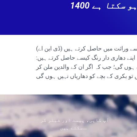
1400 سال پہلے رہنے والے ان پڑھ آدمی کو کیسے معلوم ہو سکتا ہے
(جبکہ آج کے سائنس دانوں نے اس بات کی تصدیق کی ہے کہ جانور اپنے رنگ اور دھاریاں اپنے والدین سے وراثت میں حاصل کرتے ہیں (ڈی این اے
ائبل بتاتی ہے کہ بکریوں کے بچے اپنے دھاری دار رنگ کیسے حاصل کرتے ہیں:
ں ہوں گی؛ جب کہ اگر ان کے والدین ملن کر
آپ کاپی، پیسٹ اور شیئر کر
سکتے ہیں...