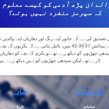
کہ سپرمز منفرد نہیں ہوتے؟
کے ذریعے)، مسیحی بائبل کچھ اور کہتی ہے: پیدائش 30:37-42 میں، ب
سیدھی چھڑیوں کو دیکھ رہے تھے تو بکری کے بچے کو دھاریا
رہے تھے لیکن سیدھی چھڑیوں کو نہیں دیکھ رہے ہیں تو بکری کے بچے کو دھاریاں نہیں ہوں گی!)
انٹرمیڈیٹ
سادہ
حیاتیات
تاریخ