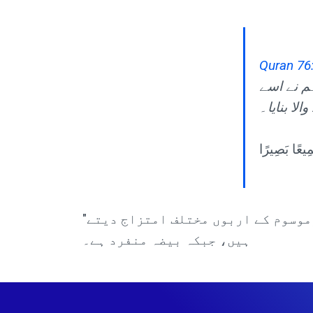
Quran 76
ہم نے اسے
الا بنایا۔
"امشاج أَمْشَاجٍ" کا مطلب ہے مخلوط یا منفرد نہیں۔ آج ہم جانتے ہیں کہ اربوں سپرمز کروموسوم کے اربوں مختلف امتزاج دیتے
ہیں، جبکہ بیضہ منفرد ہے۔