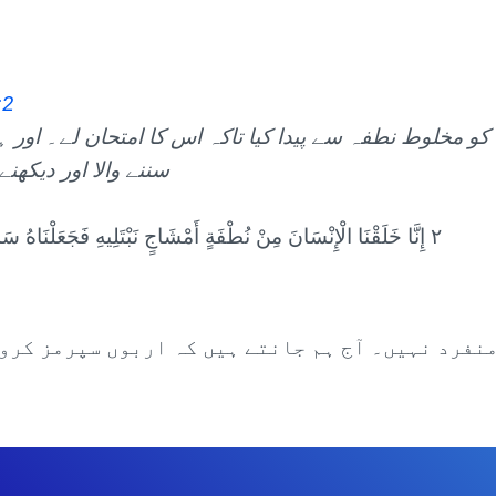
:2
کو مخلوط نطفہ سے پیدا کیا تاکہ اس کا امتحان لے۔ اور 
سننے والا اور دیکھنے و
٢ إِنَّا خَلَقْنَا الْإِنْسَانَ مِنْ نُطْفَةٍ أَمْشَاجٍ نَبْتَلِيهِ فَجَعَلْنَاهُ سَمِيعًا بَصِيرًا