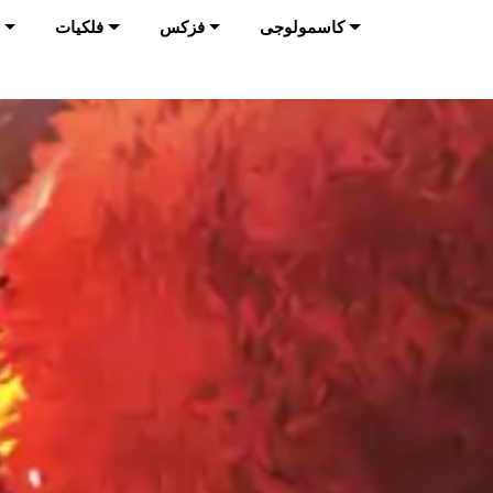
کاسمولوجی
فزکس
فلکیات