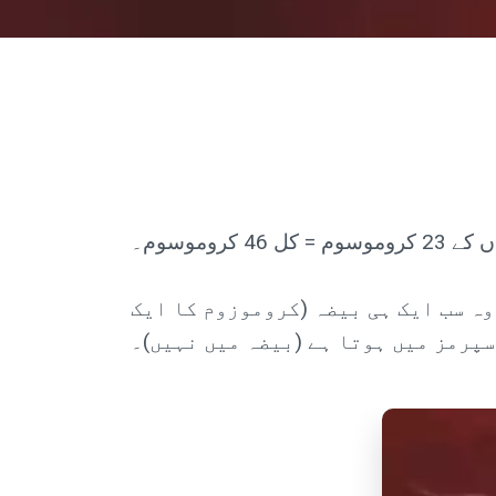
وہ سب ایک ہی بیضہ (کروموزوم کا ایک
سپرمز میں ہوتا ہے (بیضہ میں نہیں)۔