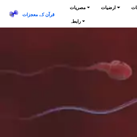
ات
ارضیات
مصریات
قرآن کے معجزات
رابطہ