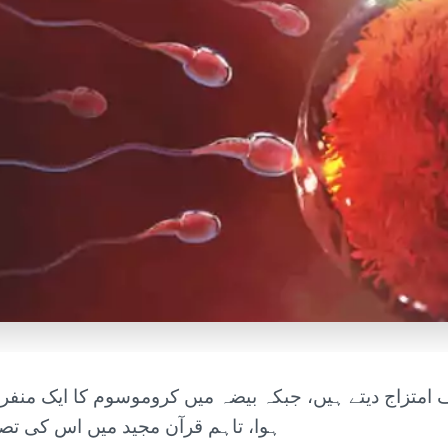
امتزاج دیتے ہیں، جبکہ بیضہ میں کروموسوم کا ایک منفر
ہوا، تاہم قرآن مجید میں اس کی تصویر کشی 1400 سال بع