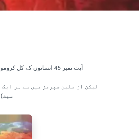
آیت نمبر 46 انسانوں کے کل کروموسوم کی اتنی ہی تعداد ہے۔ باپ سے 23 کروموسوم اور ماں کے 23 کروموسوم = کل 46 کروموسوم۔
لیکن ان ملین سپرمز میں سے ہر ایک 
سیٹ) 