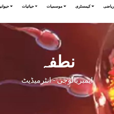
ریاضی
کیمسٹری
موسمیات
حیاتیات
حیوانی
نطفہ
ایمبریالوجی - انٹرمیڈیٹ