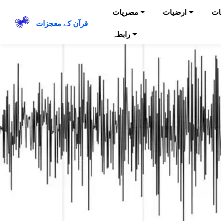
ات
ارضیات
مصریات
قرآن کے معجزات
رابطہ