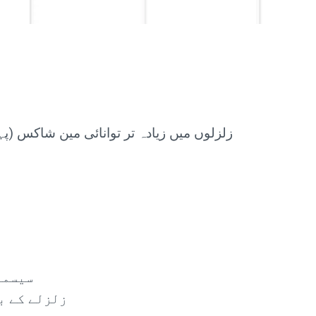
زلزلوں میں زیادہ تر توانائی مین شاکس (پ
سیسمو
زلزلے کے ب