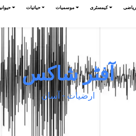
ریاضی
کیمسٹری
موسمیات
حیاتیات
حیوانی
آفٹر شاکس
ارضیات - آسان