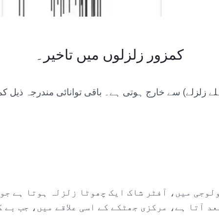
کمزور زلزلوں میں تاخیر۔
ہلے زلزلے) سے خارج ہوتی ہے۔ باقی توانائی مندرجہ ذیل
لوجی میں، آفٹر شاک ایک چھوٹا زلزلہ ہوتا ہے جو 
عد آتا ہے، مرکزی جھٹکے کے اسی علاقے میں، جب بے 