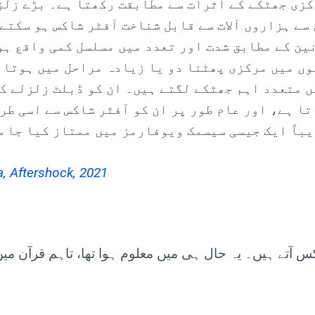
زی جھٹکے کے اثرات سے مطابقت رکھتا ہے۔ بڑے زلز
سے ہزاروں آلات سے قابل شناخت آفٹر شاکس ہو سکتے 
ین کے مطابق شدت اور تعدد میں مسلسل کمی واقع ہو
ں میں مرکزی پھٹنا دو یا زیادہ مراحل میں ہوتا ہ
 متعدد اہم جھٹکے لگتے ہیں۔ ان کو ڈبلٹ زلزلے کے
ا ہے، اور عام طور پر ان کو آفٹر شاکس سے اسی طر
باً ایک جیسی سیسمک ویوفارمز میں ممتاز کیا جا س
, Aftershock, 2021