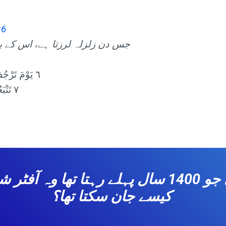
:6
جس دن زلزلہ لرزتا ہے، اس کے بعد
٦ يَوْمَ تَرْجُفُ الرَّاجِفَةُ
٧ تَتْبَعُهَا الرَّادِفَةُ
ایک ناخواندہ آدمی جو 1400 سال پہلے رہتا تھ
کیسے جان سکتا تھا؟