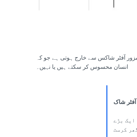
 کمزور آفٹر شاکس سے خارج ہوتی ہے جو کہ
انسان محسوس کر سکتے ہیں یا نہیں۔
آفٹر شاک
ایک بڑے
گھر کرسٹ