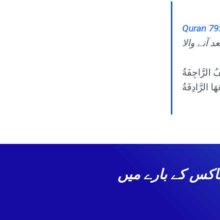
Quran 79
 آنے والا
ا وہ آفٹر شاکس کے بارے میں