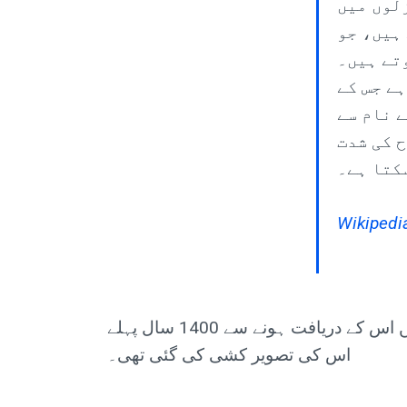
لوں میں
ہیں، جو
تے ہیں۔
ے جس کے
 نام سے
ح کی شدت
کتا ہے۔
Wikipedia
مین شاکس کے بعد بہت کمزور آفٹر شاکس آتے ہیں۔ یہ حال ہی میں معلوم ہوا تھا، تاہم قرآن میں اس کے دریافت ہونے سے 1400 سال پہلے
اس کی تصویر کشی کی گئی تھی۔