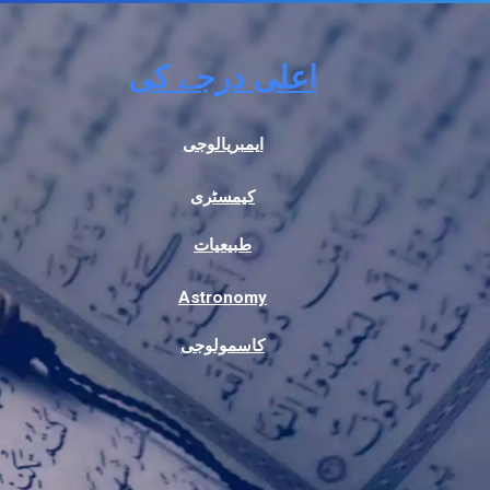
اعلی درجے کی
ایمبریالوجی
کیمسٹری
طبیعیات
Astronomy
کاسمولوجی