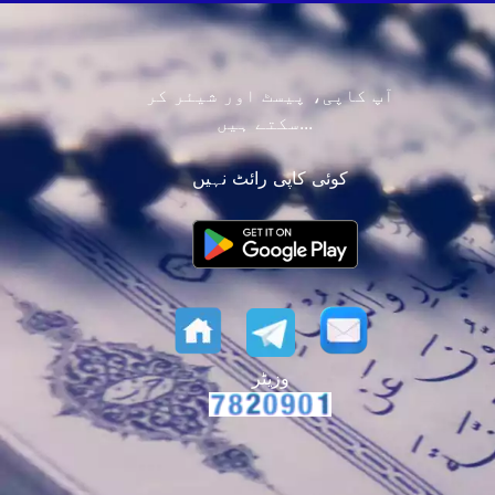
آپ کاپی، پیسٹ اور شیئر کر
سکتے ہیں...
کوئی کاپی رائٹ نہیں
وزیٹر