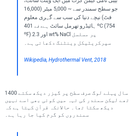
بیبی نامی کیمن گرت میں ایک وینٹ سائٹ،
جو سطح سمندر سے ~ 5,000 میٹر (16,000
فٹ) نیچے دنیا کی سب سے گہری معلوم
ہائیڈرو تھرمل سائٹ ہے، نے 401 ºC (754
ºF) اور 2.3 wt% NaCl پر مسلسل
سپرکریٹیکل وینٹنگ دکھائی ہے۔
Wikipedia, Hydrothermal Vent, 2018
1400 سال پہلے لوگ صرف سطح پر گیزر دیکھ سکتے
تھے لیکن سمندر کی تہہ میں کوئی بھی اسے نہیں
دیکھ سکتا تھا۔ حالانکہ قرآن کہتا ہے کہ
سمندروں کو گرم کیا جا رہا ہے۔