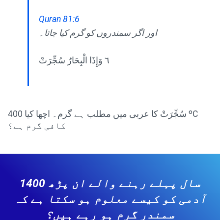
Quran 81:6
اور اگر سمندروں کو گرم کیا جاتا۔
٦ وَإِذَا الْبِحَارُ سُجِّرَتْ
سُجِّرَتْ کا عربی میں مطلب ہے گرم۔ اچھا کیا 400 ºC
کافی گرم ہے؟
1400 سال پہلے رہنے والے ان پڑھ
آدمی کو کیسے معلوم ہو سکتا ہے کہ
سمندر گرم ہو رہے ہیں؟