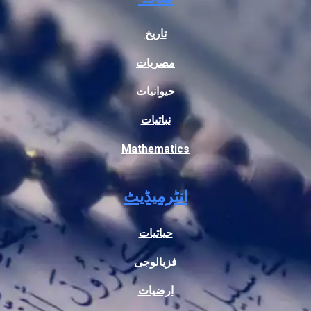
تاریخ
مصریات
حیوانیات
نباتیات
Mathematics
انٹرمیڈیٹ
حیاتیات
فزیالوجی
ارضیات