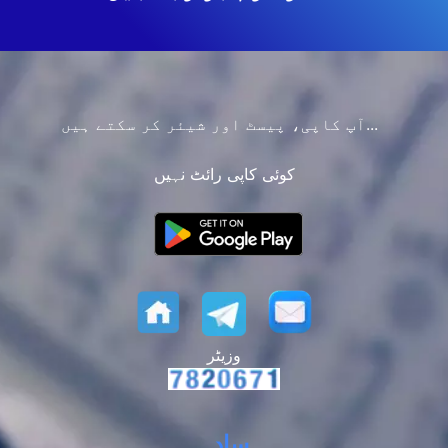
آپ کاپی، پیسٹ اور شیئر کر سکتے ہیں...
کوئی کاپی رائٹ نہیں
وزیٹر
سادہ