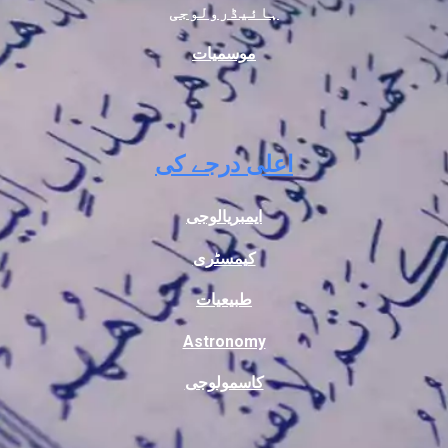
ہائیڈرولوجی
موسمیات
اعلی درجے کی
ایمبریالوجی
کیمسٹری
طبیعیات
Astronomy
کاسمولوجی