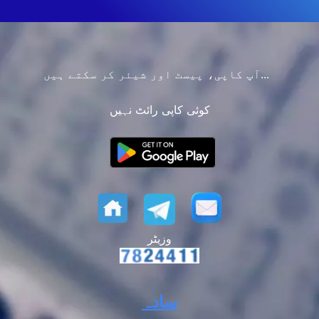
آپ کاپی، پیسٹ اور شیئر کر سکتے ہیں...
کوئی کاپی رائٹ نہیں
وزیٹر
سادہ