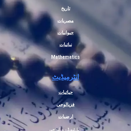
تاریخ
مصریات
حیوانیات
نباتیات
Mathematics
انٹرمیڈیٹ
حیاتیات
فزیالوجی
ارضیات
ہائیڈرولوجی