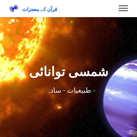
قرآن کے معجزات
شمسی توانائی
طبیعیات - سادہ