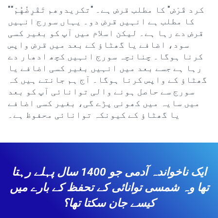
"کرد قَرْض" کا مطلب قرض ہے۔ "تکریدوھم تَقْرِضُهُمْ"
کا مطلب ہے انہیں قرض دو۔ یہاں سورج انہیں
قرض دے رہا ہے۔ لیکن اسلام میں آپ کو بغیر کسی
سود، اضافے یا گھٹاؤ کے بعد میں قرض واپس
کرنا ہوگا۔ چنانچہ سورج انہیں کچھ ادھار دے
رہا ہے جسے بعد میں انہیں بغیر کسی اضافے یا
گھٹاؤ کے واپس کرنا ہوگا۔ آج ہم جانتے ہیں کہ
سورج سے حاصل ہونے والی توانائی آپ کو بعد
میں سایہ میں کھونی پڑے گی، بغیر کسی اضافے
یا گھٹاؤ کے کیونکہ توانائی محفوظ ہے۔
ایک ناخواندہ آدمی جو 1400 سال پہلے رہتا
تھا وہ شمسی توانائی کے تحفظ کے بارے میں
کیسے جان سکتا تھا؟