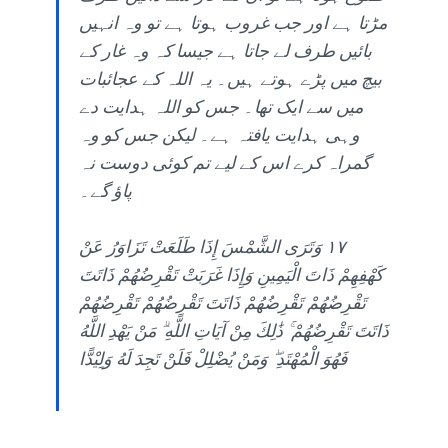
مڑتا ہے اور جب غروب ہوتا ہے تو وہ انہیں
بائیں طرف لے جاتا ہے جیسا کہ وہ غار کے
بیچ میں پڑے ہوتے ہیں۔ یہ اللہ کے عجائبات
میں سے ایک تھا۔ جس کو اللہ ہدایت دے
وہی ہدایت یافتہ ہے۔ لیکن جس کو وہ
گمراہ کرے اس کے لیے تم کوئی دوست نہ
پاؤ گے۔
١٧ وَتَرَى الشَّمْسَ إِذَا طَلَعَتْ تَزَاوَرُ عَنْ
كَهْفِهِمْ ذَاتَ الْيَمِينِ وَإِذَا غَرَبَتْ تَقْرِضُهُمْ ذَاتَتَ
تَقْرِضُهُمْ تَقْرِضُهُمْ ذَاتَتَ تَقْرِضُهُمْ تَقْرِضُهُمْ
ذَاتَتَ تَقْرِضُهُمْ ۚ ذَٰلِكَ مِنْ آيَاتِ اللَّهِ ۗ مَنْ يَهْدِ اللَّهُ
فَهُوَ الْمُهْتَدِ ۖ وَمَنْ يُضْلِلْ فَلَنْ تَجِدَ لَهُ وَلِيْدًّا