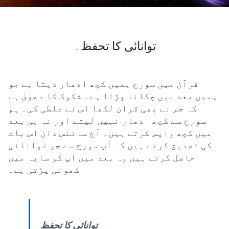
توانائی کا تحفظ۔
قرآن میں سورج ہمیں کچھ ادھار دیتا ہے جو
ہمیں بعد میں چکانا پڑتا ہے۔ شکوک کا دعویٰ ہے
کہ جس نے بھی قرآن لکھا اس نے غلطی کی۔ ہم
سورج سے کچھ ادھار نہیں لیتے اور نہ ہی بعد
میں کچھ واپس کرتے ہیں۔ آج سائنس دان اس بات
کی تصدیق کرتے ہیں کہ آپ سورج سے جو توانائی
حاصل کرتے ہیں وہ بعد میں آپ کو سایہ میں
کھونی پڑتی ہے۔
توانائی کا تحفظ