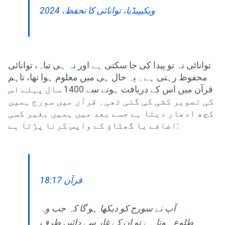
ویکیپیڈیا، توانائی کا تحفظ، 2024
توانائی نہ تو پیدا کی جا سکتی ہے اور نہ ہی تباہ، توانائی
محفوظ رہتی ہے۔ یہ حال ہی میں معلوم ہوا تھا، تاہم
قرآن میں اس کے دریافت ہونے سے 1400 سال پہلے اس
کی تصویر کشی کی گئی تھی۔ قرآن میں سورج ہمیں
کچھ ادھار دیتا ہے جسے بعد میں ہمیں بغیر کسی
اضافے یا گھٹاؤ کے واپس کرنا پڑتا ہے:
قرآن 18:17
آپ نے سورج کو دیکھا ہو گا کہ جب وہ
طلوع ہوتا ہے تو ان کے غار سے دائیں طرف