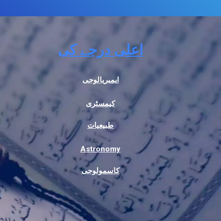
اعلی درجے کی
ایمبریالوجی
کیمسٹری
طبیعیات
Astronomy
کاسمولوجی