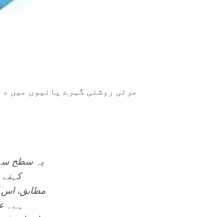
م
مرئی روشنی گہرے پانیوں میں داخ
یہ سطح سے 
مطابق، اس ک
ہے۔ عا