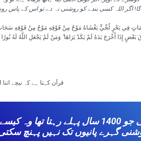
لُمَاتٍ فِي بَحْرٍ لُجِّيٍّ يَغْشَاهُ مَوْجٌ مِنْ فَوْقِهِ مَوْجٌ مِنْ فَوْقِهِ سَحَا
 بَعْضٍ إِذَا أَخْرَجَ يَدَهُ لَمْ يَكَدْ يَرَاهَا ۗ وَمَنْ لَمْ يَجْعَلِ اللَّهُ لَهُ نُورًا
قرآن کہتا ہے کہ نیچے اتنا 
ایک ناخواندہ آدمی جو 1400 سال پہلے رہتا تھ
شنی گہرے پانیوں تک نہیں پہنچ سکتی