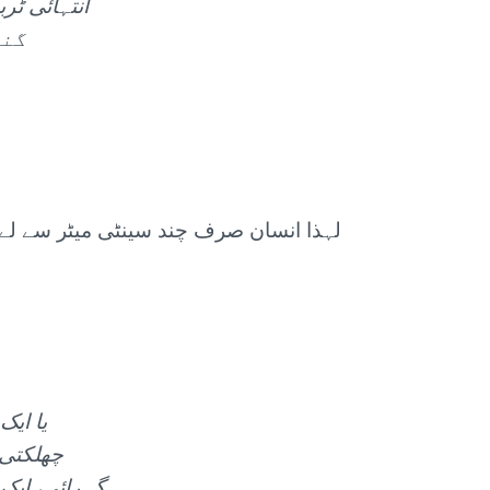
گند
یا ای
چھلکتی 
گہرائی، ایک 