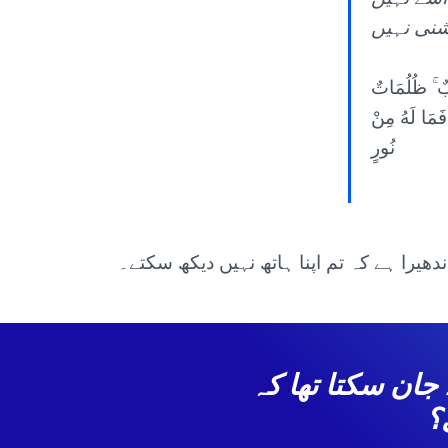
بٌ ۚ ظُلُمَاتٌ
 فَمَا لَهُ مِنْ
نُورٍ
اندھیرا ہے کہ تم اپنا ہاتھ نہیں دیکھ سکتے۔
ا وہ کیسے جان سکتا تھا کہ
؟