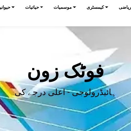
ریاضی
کیمسٹری
موسمیات
حیاتیات
حیوانی
فوٹک زون
ہائیڈرولوجی - اعلی درجے کی