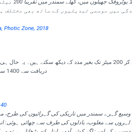
انتہائی ٹربڈ یوٹروفک جھیلوں
گی میں موسمی تبدیلیوں کے ساتھ بھی مختلف ہ
a, Photic Zone, 2018
لہذا انسان صرف چند سینٹی میٹر سے لے کر 200 میٹر تک بغیر مدد کے دیکھ 
دریافت سے 1400 سال پہلے اس کی تصویر کشی کی گئی تھی۔
:40
ک وسیع گہرے سمندر میں تاریکی کی گہرائیوں کی طرح، 
لہروں سے مغلوب، بادلوں کی طرف سے چھائی ہوئی: ان
دوسرے کے اوپر: اگر کوئی آدمی اپنا ہاتھ بڑھاتا ہے، تو وہ