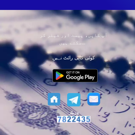
آپ کاپی، پیسٹ اور شیئر کر
سکتے ہیں...
کوئی کاپی رائٹ نہیں
وزیٹر