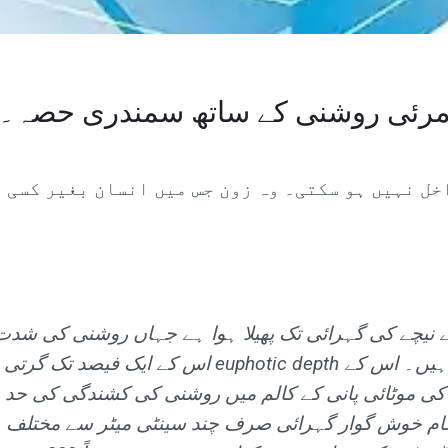
رئی روشنی کے ساتھ سمندری حصہ۔
ل نہیں ہو سکتی۔ وہ زون جس میں انسان بغیر کسی ا
نیچے کی گہرائی تک پھیلا ہوا ہے جہاں روشنی کی شد
اس کے ایک فیصد تک گرتی ہے، جسے euphotic depth
ی موٹائی پانی کے کالم میں روشنی کی کشندگی کی حد 
م خوش گوار گہرائی صرف چند سینٹی میٹر سے مختلف 