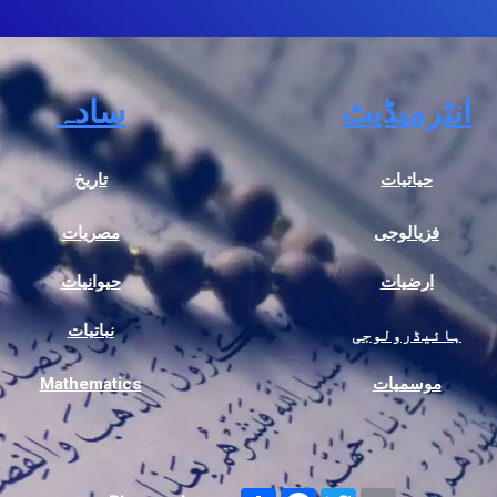
انٹرمیڈیٹ
سادہ
حیاتیات
تاریخ
فزیالوجی
مصریات
ارضیات
حیوانیات
نباتیات
ہائیڈرولوجی
موسمیات
Mathematics