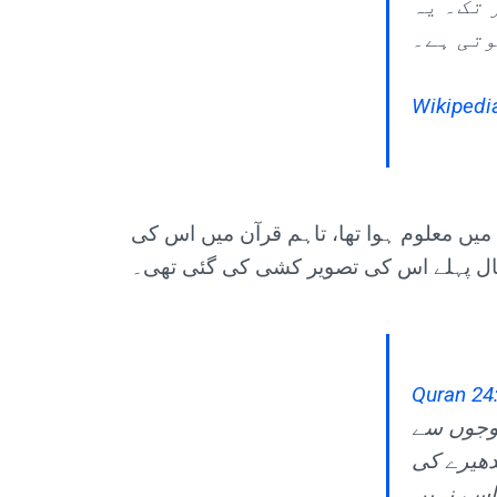
 میں، کھلے سمندر میں تقریباً 200 میٹر تک۔ یہ
وتی ہے۔
Wikipedi
سکتے ہیں۔ یہ حال ہی میں معلوم ہوا تھا، تاہم قرآن میں اس کی
Quran 24
موجوں سے
دھیرے کی
 اسے نہیں