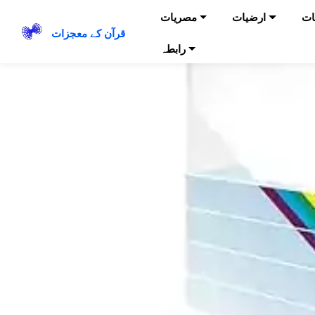
ات
ارضیات
مصریات
قرآن کے معجزات
رابطہ