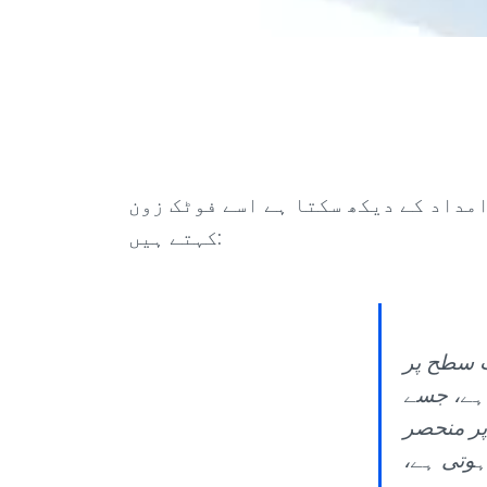
مداد کے دیکھ سکتا ہے اسے فوٹک زون
کہتے ہیں:
ت سطح پر
 کہتے ہیں۔ اس کے
پر منحصر
ہوتی ہے،