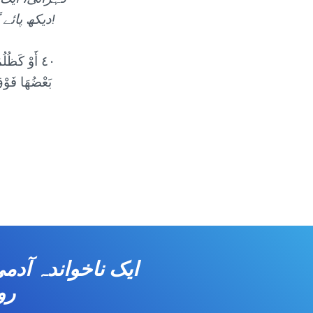
دیکھ پائے گا! اگر اللہ کسی بندے کو روشنی نہ دے تو اس کے پاس روشنی نہیں!
٤٠ أَوْ كَظُ
بَعْضُهَا فَوْقَ
رو