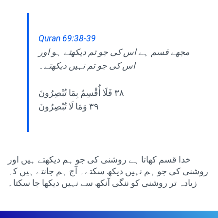
Quran 69:38-39
مجھے قسم ہے اس کی جو تم دیکھتے ہو اور
اس کی جو تم نہیں دیکھتے۔
٣٨ فَلَا أُقْسِمُ بِمَا تُبْصِرُونَ
٣٩ وَمَا لَا تُبْصِرُونَ
خدا قسم کھاتا ہے روشنی کی جو ہم دیکھتے ہیں اور
روشنی کی جو ہم نہیں دیکھ سکتے۔ آج ہم جانتے ہیں کہ
زیادہ تر روشنی کو ننگی آنکھ سے نہیں دیکھا جا سکتا۔