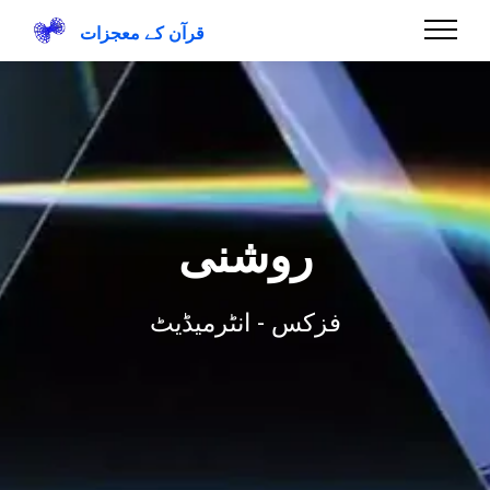
قرآن کے معجزات
روشنی
فزکس - انٹرمیڈیٹ