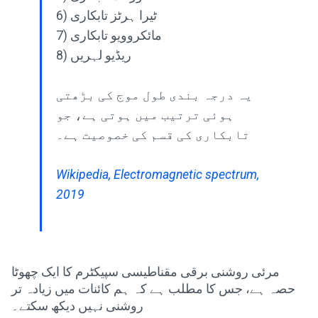
6) ٹیرا ہرٹز تابکاری
7) مائکروویو تابکاری
8) ریڈیو لہریں
یہ درجہ بندی طول موج کی بڑھتی
ہوئی ترتیب میں ہوتی ہے، جو
تابکاری کی قسم کی خصوصیت ہے۔
Wikipedia, Electromagnetic spectrum,
2019
مرئی روشنی برقی مقناطیسی سپیکٹرم کا ایک چھوٹا
حصہ ہے، جس کا مطلب ہے کہ ہم کائنات میں زیادہ تر
روشنی نہیں دیکھ سکتے۔