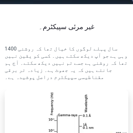
غیر مرئی سپیکٹرم۔
1400 سال پہلے لوگوں کا خیال تھا کہ روشنی
وہی ہے جو آپ دیکھ سکتے ہیں۔ کسی کو یقین نہیں
تھا کہ روشنی ہے جسے تم نہیں دیکھ سکتے۔ آج ہم
جانتے ہیں کہ یہ جھوٹ ہے۔ زیادہ تر برقی
مقناطیسی سپیکٹرم دراصل پوشیدہ ہے۔