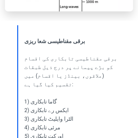
برقی مقناطیسی شعا ریزی
برقی مقناطیسی تابکاری کی اقسام
کو بڑے پیمانے پر درج ذیل طبقات
(علاقوں، بینڈز یا اقسام) میں
تقسیم کیا گیا ہے:
1) گاما تابکاری
2) ایکس رے تابکاری
3) الٹرا وایلیٹ تابکاری
4) مرئی تابکاری
5) اورکت تابکاری