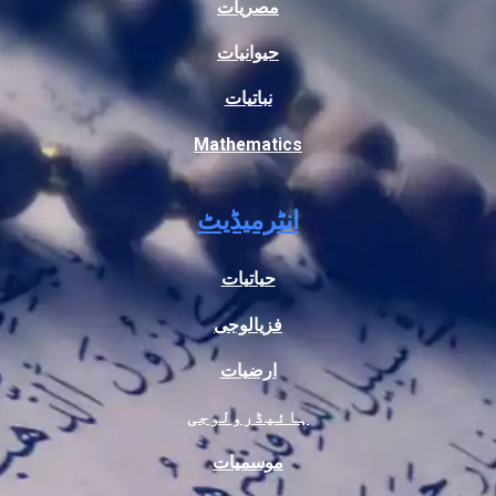
مصریات
حیوانیات
نباتیات
Mathematics
انٹرمیڈیٹ
حیاتیات
فزیالوجی
ارضیات
ہائیڈرولوجی
موسمیات