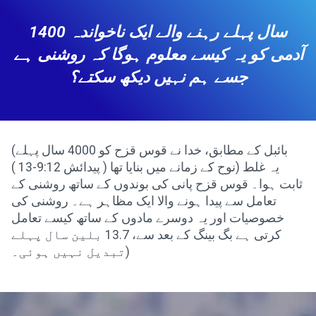
1400 سال پہلے رہنے والے ایک ناخواندہ
آدمی کو یہ کیسے معلوم ہوگا کہ روشنی ہے
جسے ہم نہیں دیکھ سکتے؟
(بائبل کے مطابق، خدا نے قوس قزح کو 4000 سال پہلے
نوح کے زمانے میں بنایا تھا ( پیدائش 9:12-13 )) یہ غلط
ثابت ہوا۔ قوس قزح پانی کی بوندوں کے ساتھ روشنی کے
تعامل سے پیدا ہونے والا ایک مظاہر ہے۔ روشنی کی
خصوصیات اور یہ دوسرے مادوں کے ساتھ کیسے تعامل
کرتی ہے بگ بینگ کے بعد سے، 13.7 بلین سال پہلے
تبدیل نہیں ہوئی۔)