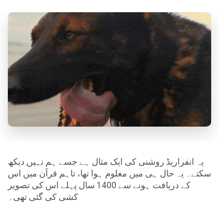
یہ انفراریڈ روشنی کی ایک مثال ہے جسے ہم نہیں دیکھ
سکتے۔ یہ حال ہی میں معلوم ہوا تھا، تاہم قرآن میں اس
کے دریافت ہونے سے 1400 سال پہلے اس کی تصویر
کشی کی گئی تھی۔