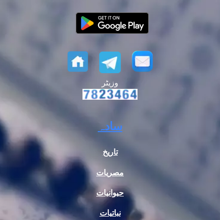
وزیٹر
سادہ
تاریخ
مصریات
حیوانیات
نباتیات