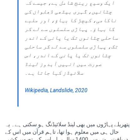
ایک وسیع رینج شامل ہے، جیسے کہ
چٹانیں، گہری بیٹھی ڈھلوان کی
ناکامی، کیچڑ کا بہاؤ، اور ملبے
کا بہاؤ۔ پہاڑی سلسلوں سے لے کر
ساحلی چٹانوں تک یا پانی کے اندر
تک، پہاڑی سلسلوں سے لے کر ساحلی
چٹانوں تک یا پانی کے اندر، اس
صورت میں انہیں آبدوز لینڈ
سلائیڈز کہا جاتا ہے۔
Wikipedia, Landslide, 2020
پتھریلے پہاڑوں میں بھی لینڈ سلائیڈنگ ہو سکتی ہے۔ یہ
حال ہی میں معلوم ہوا تھا، تاہم قرآن میں اس کے
دریافت ہونے سے 1400 سال پہلے اس کی تصویر کشی