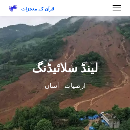
قرآن کے معجزات
لینڈ سلائیڈنگ
ارضیات - آسان