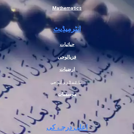
Mathematics
انٹرمیڈیٹ
حیاتیات
فزیالوجی
ارضیات
ہائیڈرولوجی
موسمیات
اعلی درجے کی