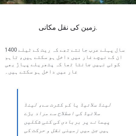
زمین کی نقل مکانی.
1400 سال پہلے عرب جانتے تھے کہ ریت کے ٹیلے
ان کے نیچے غار میں داخل ہو سکتے ہیں، تاہم
کوئی نہیں جانتا تھا کہ پتھریلے پہاڑ بھی
غار میں داخل ہو سکتے ہیں۔
لینڈ سلائیڈ یا کم کثرت سے، لینڈ
سلائیڈ کی اصطلاح سے مراد بڑے
پیمانے پر بربادی کی کئی شکلیں
ہیں جن میں زمینی نقل و حرکت کی