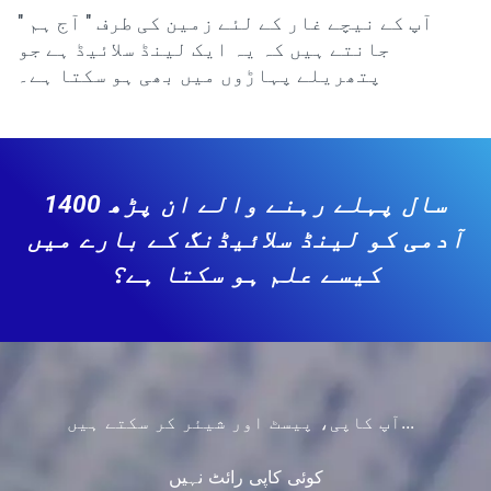
" آپ کے نیچے غار کے لئے زمین کی طرف " آج ہم
جانتے ہیں کہ یہ ایک لینڈ سلائیڈ ہے جو
پتھریلے پہاڑوں میں بھی ہو سکتا ہے۔
1400 سال پہلے رہنے والے ان پڑھ
آدمی کو لینڈ سلائیڈنگ کے بارے میں
کیسے علم ہو سکتا ہے؟
آپ کاپی، پیسٹ اور شیئر کر سکتے ہیں...
کوئی کاپی رائٹ نہیں