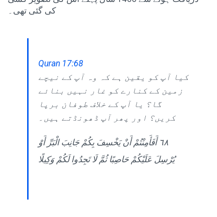
کی گئی تھی۔
Quran 17:68
کیا آپ کو یقین ہے کہ وہ آپ کے نیچے
زمین کے کنارے کو غار نہیں بنائے
گا؟ یا آپ کے خلاف طوفان برپا
کریں؟ اور پھر آپ ڈھونڈتے ہیں۔
٦٨ أَفَأَمِنْتُمْ أَنْ يَخْسِفَ بِكُمْ جَانِبَ الْبَرِّ أَوْ
يُرْسِلَ عَلَيْكُمْ حَاصِبًا ثُمَّ لَا تَجِدُوا لَكُمْ وَكِيلًا