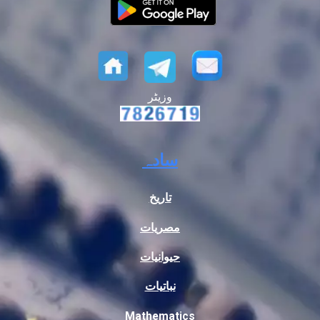
وزیٹر
سادہ
تاریخ
مصریات
حیوانیات
نباتیات
Mathematics