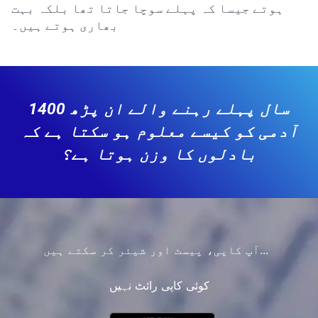
ہوتے جیسا کہ پہلے سوچا جاتا تھا بلکہ بہت
بھاری ہوتے ہیں۔
1400 سال پہلے رہنے والے ان پڑھ
آدمی کو کیسے معلوم ہو سکتا ہے کہ
بادلوں کا وزن ہوتا ہے؟
آپ کاپی، پیسٹ اور شیئر کر سکتے ہیں...
کوئی کاپی رائٹ نہیں