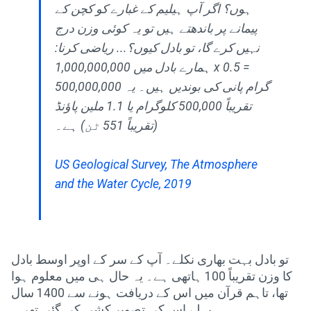
ہوں؟ اگر آپ ہیلیم کے غبارے کو کچن کے
پیمانے پر باندھتے ہیں تو یہ کوئی وزن درج
نہیں کرے گا، تو بادل کیوں؟... ریاضی کرنا:
ہمارے بادل میں 1,000,000,000 x 0.5 =
500,000,000 گرام پانی کی بوندیں ہیں۔ یہ
تقریباً 500,000 کلوگرام یا 1.1 ملین پاؤنڈ
(تقریباً 551 ٹن) ہے۔
US Geological Survey, The Atmosphere
and the Water Cycle, 2019
تو بادل بہت بھاری نکلے۔ آپ کے سر کے اوپر اوسط بادل
کا وزن تقریباً 100 ہاتھی ہے۔ یہ حال ہی میں معلوم ہوا
تھا، تاہم قرآن میں اس کے دریافت ہونے سے 1400 سال
پہلے اس کی تصویر کشی کی گئی تھی۔