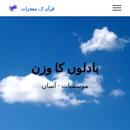
قرآن کے معجزات
بادلوں کا وزن
موسمیات - آسان