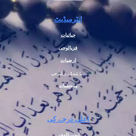
انٹرمیڈیٹ
حیاتیات
فزیالوجی
ارضیات
ہائیڈرولوجی
موسمیات
اعلی درجے کی
ایمبریالوجی