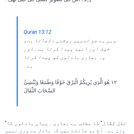
Quran 13:12
وہی ہے جو تمہیں روشنی دکھاتا ہے،
خوف اور امید پیدا کرتا ہے۔ اور
وہ بھاری بادلوں کو پیدا کرتا
ہے۔
١٢ هُوَ الَّذِي يُرِيكُمُ الْبَرْقَ خَوْفًا وَطَمَعًا وَيُنْشِئُ
السَّحَابَ الثِّقَالَ
"تکل ثِّقَالَ" کا مطلب ہے بھاری۔ یہاں بادلوں کا
وزن ہے۔ آج ہم جانتے ہیں کہ بادل بے وزن نہیں