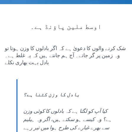
اوسط ملین پاؤنڈ ہے۔
شک کرنے والوں کا دعویٰ ہے کہ اگر بادلوں کا وزن ہوتا تو
وہ زمین پر گر جاتے۔ آج ہم جانتے ہیں کہ یہ غلط ہے۔
بادل بہت بھاری نکلے
بادل کا وزن کتنا ہے؟
کیا آپ کو لگتا ہے کہ بادلوں کا کوئی وزن
ہے؟ وہ کیسے ہو سکتے ہیں، اگر وہ ہیلیم
سے بھرے غبارے کی طرح ہوا میں تیر رہے