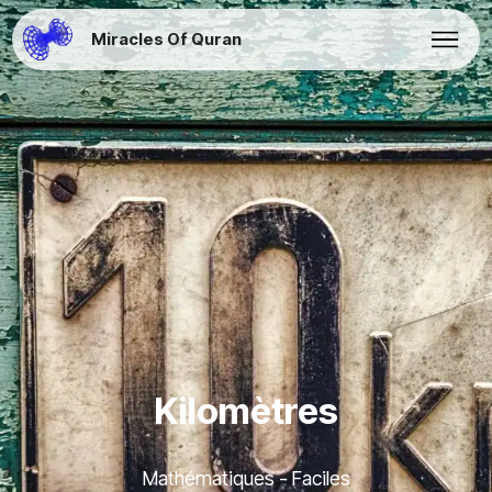
Miracles Of Quran
Kilomètres
Mathématiques - Faciles