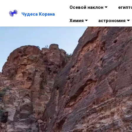
Осевой наклон
египт
Чудеса Корана
Химия
астрономия