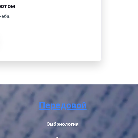
шютом
неба.
Передовой
Эмбриология