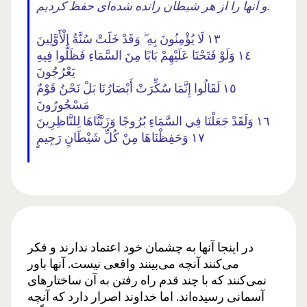
و آنها را از هر شیطان رانده شده‌ای حفظ کردیم.
١٣ لَا يُؤْمِنُونَ بِهِ ۖ وَقَدْ خَلَتْ سُنَّةُ الْأَوَّلِينَ
١٤ وَلَوْ فَتَحْنَا عَلَيْهِمْ بَابًا مِنَ السَّمَاءِ فَظَلُّوا فِيهِ
يَعْرُجُونَ
١٥ لَقَالُوا إِنَّمَا سُكِّرَتْ أَبْصَارُنَا بَلْ نَحْنُ قَوْمٌ
مَسْحُورُونَ
١٦ وَلَقَدْ جَعَلْنَا فِي السَّمَاءِ بُرُوجًا وَزَيَّنَّاهَا لِلنَّاظِرِينَ
١٧ وَحَفِظْنَاهَا مِنْ كُلِّ شَيْطَانٍ رَجِيمٍ
در اینجا آنها به چشمان خود اعتماد ندارند و فکر
می‌کنند آنچه می‌بینند واقعی نیست. آنها باور
نمی‌کنند که با چند قدم راه رفتن به آن ساختارهای
آسمانی رسیده‌اند. اما خداوند اصرار دارد که آنچه