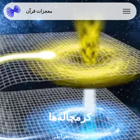
معجزات قرآن
کرمچاله‌ها
فیزیک - افراطی