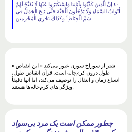
٤٠ إِنَّ الَّذِينَ كَذَّبُوا بِآيَاتِنَا وَاسْتَكْبَرُوا عَنْهَا لَا تُفَتَّحُ لَهُمْ
أَبْوَابُ السَّمَاءِ وَلَا يَدْخُلُونَ الْجَنَّةَ حَتَّىٰ يَلِجَ الْجَمَلُ فِي
سَمِّ الْخِيَاطِ ۚ وَكَذَٰلِكَ نَجْزِي الْمُجْرِمِينَ
« شتر از سوراخ سوزن عبور می‌کند » این انقباض
طول درون کرم‌چاله است. قرآن انقباض طول،
اتساع زمان و انتقال را توصیف می‌کند، اما آنها دقیقاً
ویژگی‌های کرم‌چاله‌ها هستند.
چطور ممکن است یک مرد بی‌سواد