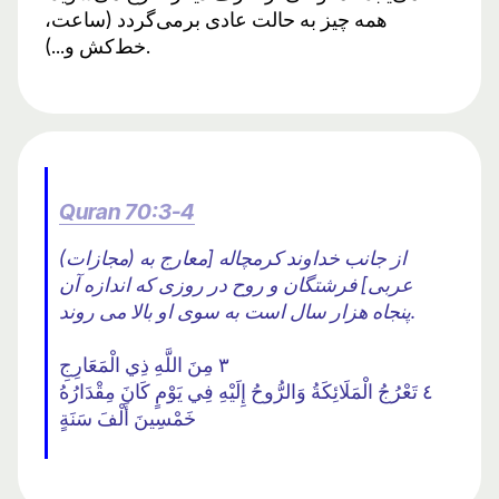
همه چیز به حالت عادی برمی‌گردد (ساعت،
خط‌کش و...).
Quran 70:3-4
(مجازات) از جانب خداوند کرمچاله [معارج به
عربی] فرشتگان و روح در روزی که اندازه آن
پنجاه هزار سال است به سوی او بالا می روند.
٣ مِنَ اللَّهِ ذِي الْمَعَارِجِ
٤ تَعْرُجُ الْمَلَائِكَةُ وَالرُّوحُ إِلَيْهِ فِي يَوْمٍ كَانَ مِقْدَارُهُ
خَمْسِينَ أَلْفَ سَنَةٍ