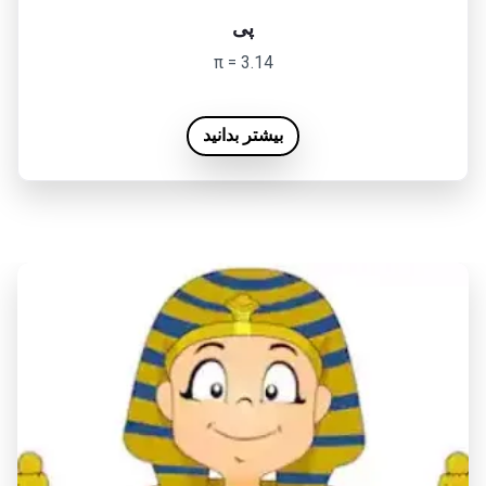
پی
π = 3.14
بیشتر بدانید