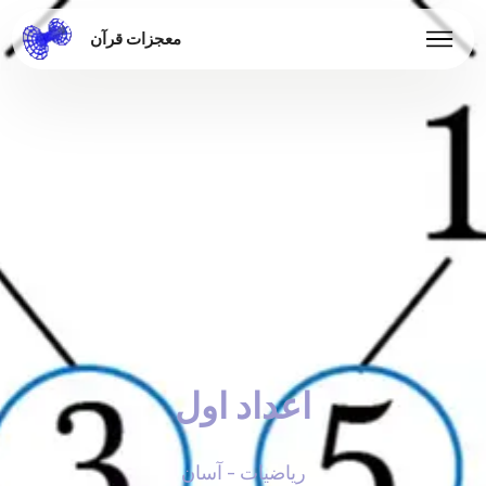
معجزات قرآن
اعداد اول
ریاضیات - آسان