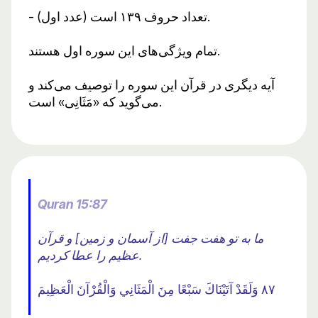
- تعداد حروف ۱۳۹ است (عدد اول).
تمام ویژگی‌های این سوره اول هستند.
آیه دیگری در قرآن این سوره را توصیف می‌کند و
می‌گوید که «مَثَانِی» است.
Quran 15:87
ما به تو هفت جفت [از آسمان و زمین] و قرآن
عظیم را عطا کردیم.
٨٧ وَلَقَدْ آتَيْنَاكَ سَبْعًا مِنَ الْمَثَانِي وَالْقُرْآنَ الْعَظِيمَ