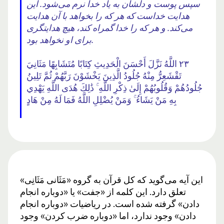
سپس پوست و دلشان به یاد خدا نرم می‌شود. این
هدایت خداست که هر که را بخواهد با آن هدایت
می‌کند. و هر که را خدا گمراه کند، هیچ هدایتگری
برای او نخواهد بود.
٢٣ اللَّهُ نَزَّلَ أَحْسَنَ الْحَدِيثِ كِتَابًا مُتَشَابِهًا مَثَانِيَ
تَقْشَعِرُّ مِنْهُ جُلُودُ الَّذِينَ يَخْشَوْنَ رَبَّهُمْ ثُمَّ تَلِينُ
جُلُودُهُمْ وَقُلُوبُهُمْ إِلَىٰ ذِكْرِ اللَّهِ ۚ ذَٰلِكَ هُدَى اللَّهِ يَهْدِي
بِهِ مَنْ يَشَاءُ ۚ وَمَنْ يُضْلِلِ اللَّهُ فَمَا لَهُ مِنْ هَادٍ
این آیه می‌گوید که کل قرآن به گروه «مَثَانی مَثَانِی»
تعلق دارد. این کلمه از «جفت» یا «دوباره انجام
دادن» گرفته شده است. در ریاضیات «دوباره انجام
دادن» وجود ندارد، اما «دوباره ضرب کردن» وجود