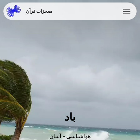
معجزات قرآن
باد
هواشناسی - آسان