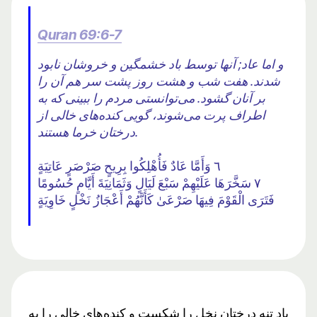
Quran 69:6-7
و اما عاد; آنها توسط باد خشمگین و خروشان نابود
شدند. هفت شب و هشت روز پشت سر هم آن را
بر آنان گشود. می‌توانستی مردم را ببینی که به
اطراف پرت می‌شوند، گویی کنده‌های خالی از
درختان خرما هستند.
٦ وَأَمَّا عَادٌ فَأُهْلِكُوا بِرِيحٍ صَرْصَرٍ عَاتِيَةٍ
٧ سَخَّرَهَا عَلَيْهِمْ سَبْعَ لَيَالٍ وَثَمَانِيَةَ أَيَّامٍ حُسُومًا
فَتَرَى الْقَوْمَ فِيهَا صَرْعَىٰ كَأَنَّهُمْ أَعْجَازُ نَخْلٍ خَاوِيَةٍ
باد تنه درختان نخل را شکست و کنده‌های خالی را به