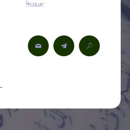
نورون‌ها
© بدون حق نشر - می‌توانید کپی، پیست و به ا