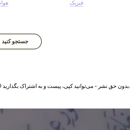
فیزیک
هوا
جستجو کنید
شتراک بگذارید...