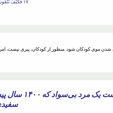
١٧ فَكَيْفَ تَتَّقُونَ إِنْ كَفَرْتُمْ يَوْمًا يَجْعَلُ الْوِلْدَانَ شِيبًا
 شدن موی کودکان شود. منظور از کودکان، پیری نیست. امرو
چطور ممکن است یک
سفیدی 