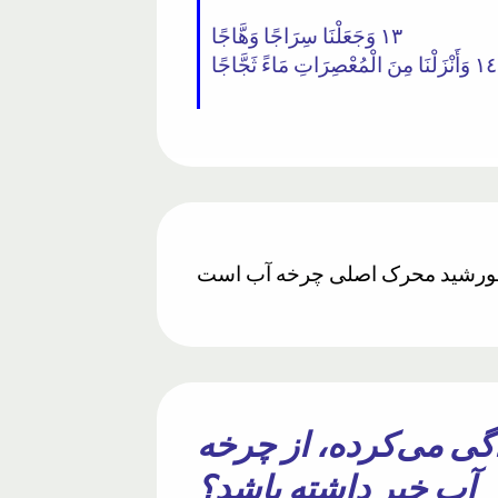
١٣ وَجَعَلْنَا سِرَاجًا وَهَّاجًا
١٤ وَأَنْزَلْنَا مِنَ الْمُعْصِرَاتِ مَاءً ثَجَّاجًا
اد که ۱۴۰۰ سال پیش زندگی می‌کرده، از چرخه
آب خبر داشته باشد؟