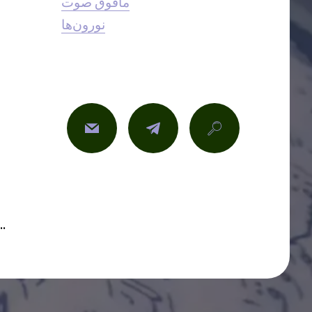
مافوق صوت
نورون‌ها
© بدون حق نشر - می‌توانید کپی، پیست و به ا