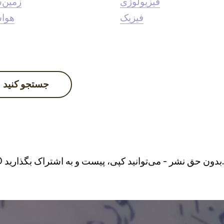
فیزیولوژی
زمین‌
فیزیک
هوا
جستجو کنید
شتراک بگذارید...