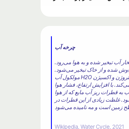
چرخه آب
ار آب تبخیر شده و به هوا می‌رود.
راوش شده و از خاک تبخیر می‌شود.
مولکول آب H2O جرم مولکولی کمتری نسبت به اجزای اصلی جو، نیتروژن و اکسیژن، N2 و O2، دارد ، از این رو چگالی کمتری
کند. با افزایش ارتفاع، فشار هوا
آب به قطرات ریز آب مایع که از هوا
شود. غلظت زیادی از این قطرات در
Wikipedia, Water Cycle, 2021