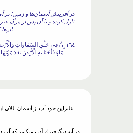
در آفرینش آسمان‌ها و زمین؛ در آم
نازل کرده و با آن پس از مرگ به 
ابرها که میان آسمان و زمین مسخر شده‌اند؛ [همه اینها] نشانه‌هایی است برای مردمی که می‌اندیشند.
١٦٤ إِنَّ فِي خَلْقِ السَّمَاوَاتِ وَالْأَرْضِ
مَاءٍ فَأَحْيَا بِهِ الْأَرْضَ بَعْدَ مَوْتِه
بنابراین خود آب از آسمان بالای ا
در آیه دیگری، قرآن می‌گوید که آب در