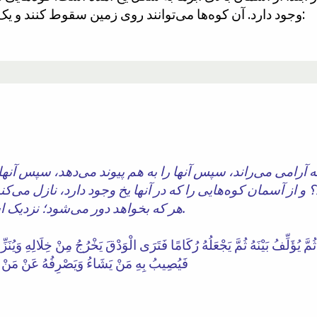
وجود دارد. آن کوه‌ها می‌توانند روی زمین سقوط کنند و یک درخشش بسیار درخشان ایجاد کنند:
 به آرامی می‌راند، سپس آنها را به هم پیوند می‌دهد، سپس آنها
؟ و از آسمان کوه‌هایی را که در آنها یخ وجود دارد، نازل می‌کن
هر که بخواهد دور می‌شود؛ نزدیک است که درخشش آن، تو را کور کند.
ا ثُمَّ يُؤَلِّفُ بَيْنَهُ ثُمَّ يَجْعَلُهُ رُكَامًا فَتَرَى الْوَدْقَ يَخْرُجُ مِنْ خِلَالِهِ وَي
فَيُصِيبُ بِهِ مَنْ يَشَاءُ وَيَصْرِفُهُ عَنْ مَنْ يَشَ