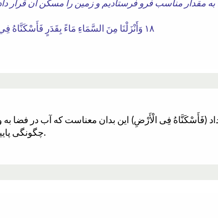
١٨ وَأَنْزَلْنَا مِنَ السَّمَاءِ مَاءً بِقَدَرٍ فَأَسْكَنَّاهُ فِي الْأَرْضِ ۖ وَإِنَّا عَلَىٰ ذَهَابٍ بِهِ لَقَادِرُونَ
(فَأَسْکَنَّاهُ فِی الْأَرْضِ) این بدان معناست که آب در فضا ب
چگونگی پایین آمدن آب از فضا را توضیح می دهد.