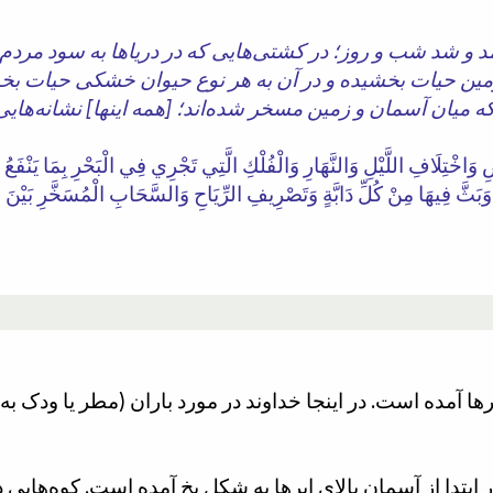
د و شد شب و روز؛ در کشتی‌هایی که در دریاها به سود مردم ر
زمین حیات بخشیده و در آن به هر نوع حیوان خشکی حیات بخش
 وَاخْتِلَافِ اللَّيْلِ وَالنَّهَارِ وَالْفُلْكِ الَّتِي تَجْرِي فِي الْبَحْرِ بِمَا يَنْفَعُ
َا وَبَثَّ فِيهَا مِنْ كُلِّ دَابَّةٍ وَتَصْرِيفِ الرِّيَاحِ وَالسَّحَابِ الْمُسَخَّرِ بَيْنَ
برها آمده است. در اینجا خداوند در مورد باران (مطر یا ودک ب
 ابتدا از آسمان بالای ابرها به شکل یخ آمده است. کوه‌هایی د