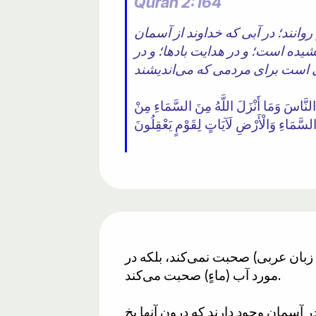
Quran 2:164
وانند؛ در آبی که خداوند از آسمان
یده است؛ و در هدایت بادها؛ و در
 النَّاسَ وَمَا أَنْزَلَ اللَّهُ مِنَ السَّمَاءِ مِنْ
 السَّمَاءِ وَالْأَرْضِ لَآيَاتٍ لِقَوْمٍ يَعْقِلُونَ
ه زبان عربی) صحبت نمی‌کند، بلکه در
مورد آب (ماءٍ) صحبت می‌کند.
ر آسمان وجود دارند که درون آنها یخ