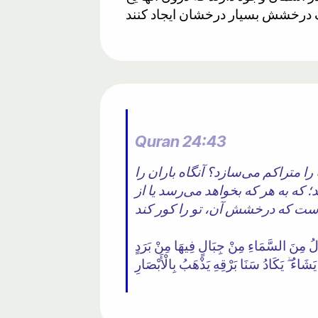
Quran 24:43
 را متراکم می‌سازد؟ آنگاه باران را
د؛ که به هر که بخواهد می‌رسد یا از
ُنَزِّلُ مِنَ السَّمَاءِ مِنْ جِبَالٍ فِيهَا مِنْ بَرَدٍ
اءُ ۖ يَكَادُ سَنَا بَرْقِهِ يَذْهَبُ بِالْأَبْصَارِ