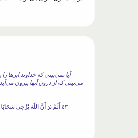
آیا نمی‌بینی که خداوند ابرها را
می‌بینی که از درون آنها بیرون می‌آید
٤٣ أَلَمْ تَرَ أَنَّ اللَّهَ يُزْجِي سَحَابً