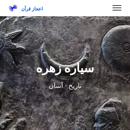
اعجاز قرآن
سیاره زهره
تاریخ - آسان