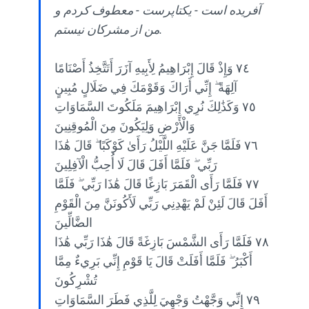
آفریده است - یکتاپرست - معطوف کردم و
من از مشرکان نیستم.
٧٤ وَإِذْ قَالَ إِبْرَاهِيمُ لِأَبِيهِ آزَرَ أَتَتَّخِذُ أَصْنَامًا
آلِهَةً ۖ إِنِّي أَرَاكَ وَقَوْمَكَ فِي ضَلَالٍ مُبِينٍ
٧٥ وَكَذَٰلِكَ نُرِي إِبْرَاهِيمَ مَلَكُوتَ السَّمَاوَاتِ
وَالْأَرْضِ وَلِيَكُونَ مِنَ الْمُوقِنِينَ
٧٦ فَلَمَّا جَنَّ عَلَيْهِ اللَّيْلُ رَأَىٰ كَوْكَبًا ۖ قَالَ هَٰذَا
رَبِّي ۖ فَلَمَّا أَفَلَ قَالَ لَا أُحِبُّ الْآفِلِينَ
٧٧ فَلَمَّا رَأَى الْقَمَرَ بَازِغًا قَالَ هَٰذَا رَبِّي ۖ فَلَمَّا
أَفَلَ قَالَ لَئِنْ لَمْ يَهْدِنِي رَبِّي لَأَكُونَنَّ مِنَ الْقَوْمِ
الضَّالِّينَ
٧٨ فَلَمَّا رَأَى الشَّمْسَ بَازِغَةً قَالَ هَٰذَا رَبِّي هَٰذَا
أَكْبَرُ ۖ فَلَمَّا أَفَلَتْ قَالَ يَا قَوْمِ إِنِّي بَرِيءٌ مِمَّا
تُشْرِكُونَ
٧٩ إِنِّي وَجَّهْتُ وَجْهِيَ لِلَّذِي فَطَرَ السَّمَاوَاتِ