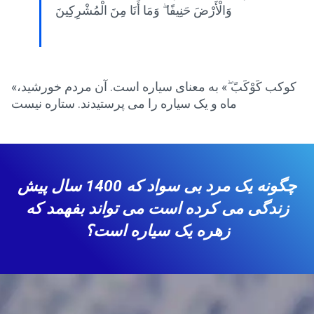
وَالْأَرْضَ حَنِيفًا ۖ وَمَا أَنَا مِنَ الْمُشْرِكِينَ
«کوکب کَوْکَبً ۖ» به معنای سیاره است. آن مردم خورشید،
ماه و یک سیاره را می پرستیدند. ستاره نیست
چگونه یک مرد بی سواد که 1400 سال پیش
زندگی می کرده است می تواند بفهمد که
زهره یک سیاره است؟