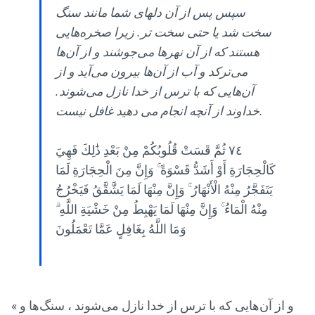
سپس پس از آن دلهای شما مانند سنگ
سخت شد یا حتی سخت تر. زیرا صخره‌هایی
هستند که از آن نهرها می‌جوشند و از آن‌ها
می‌ترکد و آب از آن‌ها بیرون می‌آید و از
آن‌هایی که با ترس از خدا نازل می‌شوند.
خداوند از آنچه انجام می دهید غافل نیست.
٧٤ ثُمَّ قَسَتْ قُلُوبُكُمْ مِنْ بَعْدِ ذَٰلِكَ فَهِيَ
كَالْحِجَارَةِ أَوْ أَشَدُّ قَسْوَةً ۚ وَإِنَّ مِنَ الْحِجَارَةِ لَمَا
يَتَفَجَّرُ مِنْهُ الْأَنْهَارُ ۚ وَإِنَّ مِنْهَا لَمَا يَشَّقَّقُ فَيَخْرُجُ
مِنْهُ الْمَاءُ ۚ وَإِنَّ مِنْهَا لَمَا يَهْبِطُ مِنْ خَشْيَةِ اللَّهِ ۗ
وَمَا اللَّهُ بِغَافِلٍ عَمَّا تَعْمَلُونَ
« و از آن‌هایی که با ترس از خدا نازل می‌شوند ، سنگ‌ها و