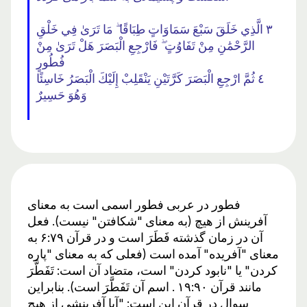
٣ الَّذِي خَلَقَ سَبْعَ سَمَاوَاتٍ طِبَاقًا ۖ مَا تَرَىٰ فِي خَلْقِ
الرَّحْمَٰنِ مِنْ تَفَاوُتٍ ۖ فَارْجِعِ الْبَصَرَ هَلْ تَرَىٰ مِنْ
فُطُورٍ
٤ ثُمَّ ارْجِعِ الْبَصَرَ كَرَّتَيْنِ يَنْقَلِبْ إِلَيْكَ الْبَصَرُ خَاسِئًا
وَهُوَ حَسِيرٌ
فطور در عربی فطور اسمی است به معنای
آفرینش از هیچ (به معنای "شکافتن" نیست). فعل
آن در زمان گذشته فَطَرَ است و در قرآن ۶:۷۹ به
معنای "آفریده" آمده است (فعلی که به معنای "پاره
کردن" یا "نابود کردن" است، متضاد آن است: تَفَطَّرَ
مانند قرآن ۱۹:۹۰ . اسم آن تَفَطَّرَ است). بنابراین
سوال در قرآن این است: "آیا آفرینشی از هیچ