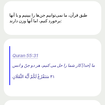
طبق قرآن، ما نمی‌توانیم جن‌ها را ببینیم و با آنها
برخورد کنیم، اما آنها وزن دارند:
Quran 55:31
ما [خدا] کار شما را حل می کنیم، هر دو جنّ و انس
٣١ سَنَفْرُغُ لَكُمْ أَيُّهَ الثَّقَلَانِ