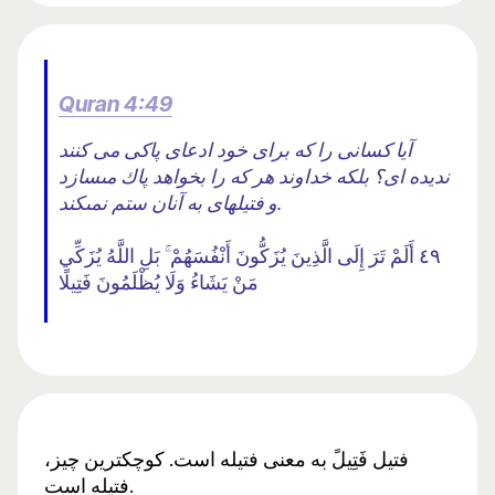
Quran 4:49
آیا کسانی را که برای خود ادعای پاکی می کنند
ندیده ای؟ بلكه خداوند هر كه را بخواهد پاك مى‏سازد
و فتيله‏اى به آنان ستم نمى‏كند.
٤٩ أَلَمْ تَرَ إِلَى الَّذِينَ يُزَكُّونَ أَنْفُسَهُمْ ۚ بَلِ اللَّهُ يُزَكِّي
مَنْ يَشَاءُ وَلَا يُظْلَمُونَ فَتِيلًا
فتیل فَتِیلً به معنی فتیله است. کوچکترین چیز،
فتیله است.