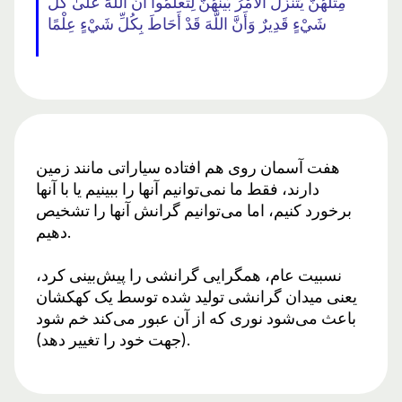
مِثْلَهُنَّ يَتَنَزَّلُ الْأَمْرُ بَيْنَهُنَّ لِتَعْلَمُوا أَنَّ اللَّهَ عَلَىٰ كُلِّ
شَيْءٍ قَدِيرٌ وَأَنَّ اللَّهَ قَدْ أَحَاطَ بِكُلِّ شَيْءٍ عِلْمًا
هفت آسمان روی هم افتاده سیاراتی مانند زمین
دارند، فقط ما نمی‌توانیم آنها را ببینیم یا با آنها
برخورد کنیم، اما می‌توانیم گرانش آنها را تشخیص
دهیم.
نسبیت عام، همگرایی گرانشی را پیش‌بینی کرد،
یعنی میدان گرانشی تولید شده توسط یک کهکشان
باعث می‌شود نوری که از آن عبور می‌کند خم شود
(جهت خود را تغییر دهد).