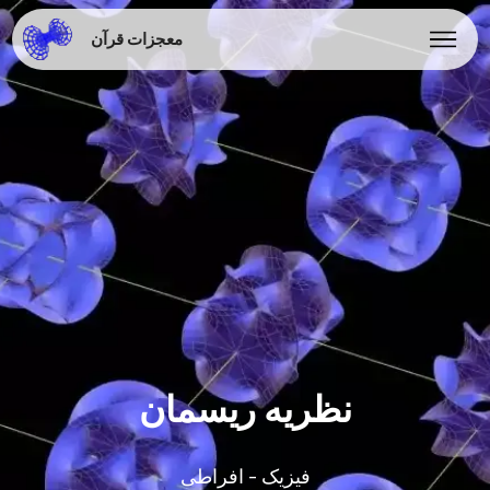
معجزات قرآن
نظریه ریسمان
فیزیک - افراطی