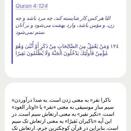
Quran 4:124
امّا هر کس کار شایسته کند، چه مرد باشد و چه
زن، و مؤمن باشد، وارد بهشت ​​می‌شود و بر آنان
ستم نمی‌شود.
١٢٤ وَمَنْ يَعْمَلْ مِنَ الصَّالِحَاتِ مِنْ ذَكَرٍ أَوْ أُنْثَىٰ وَهُوَ
مُؤْمِنٌ فَأُولَٰئِكَ يَدْخُلُونَ الْجَنَّةَ وَلَا يُظْلَمُونَ نَقِيرًا
«ناکرا نقر» به معنی زدن است. به صدا درآوردن
سیم ساز موسیقی به معنی «نقر» یا «اوتار العود»
است. «نکیر نقیر» به معنی ارتعاش سیم است. در
این آیه «ناکیران نَقیرًا» به معنی ارتعاش تک سیم
است. بنابراین در قرآن کوچکترین جرم، ارتعاش تک