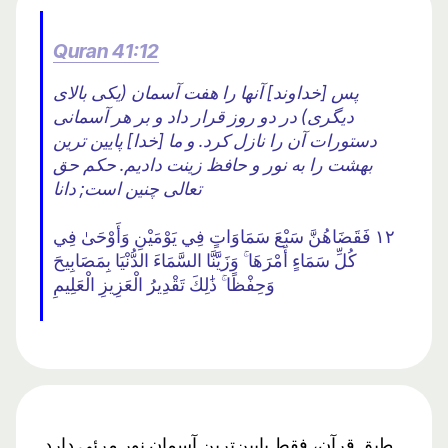
Quran 41:12
پس [خداوند] آنها را هفت آسمان (یکی بالای
دیگری) در دو روز قرار داد و بر هر آسمانی
دستورات آن را نازل کرد. و ما [خدا] پایین ترین
بهشت ​​را به نور و حافظ زینت دادیم. حکم حق
تعالی چنین است; دانا
١٢ فَقَضَاهُنَّ سَبْعَ سَمَاوَاتٍ فِي يَوْمَيْنِ وَأَوْحَىٰ فِي
كُلِّ سَمَاءٍ أَمْرَهَا ۚ وَزَيَّنَّا السَّمَاءَ الدُّنْيَا بِمَصَابِيحَ
وَحِفْظًا ۚ ذَٰلِكَ تَقْدِيرُ الْعَزِيزِ الْعَلِيمِ
طبق قرآن، فقط پایین‌ترین آسمان نور مرئی دارد.