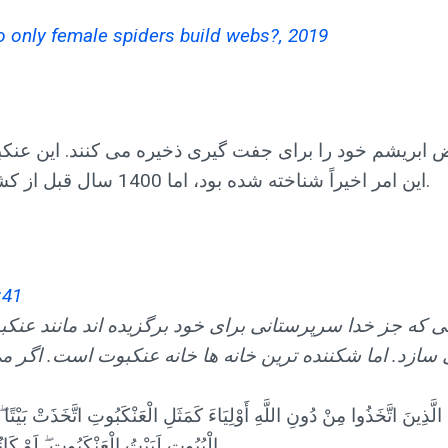
o only female spiders build webs?, 2019
ض ابریشم خود را برای جفت گیری ذخیره می کنند. این عنکب
این امر اخیراً شناخته شده بود، اما 1400 سال قبل از کشف آن در قرآن به تصویر کشیده شده است.
:41
نى که جز خدا سرپرستانى براى خود برگزیده اند مانند عن
ُ الَّذِينَ اتَّخَذُوا مِنْ دُونِ اللَّهِ أَوْلِيَاءَ كَمَثَلِ الْعَنْكَبُوتِ اتَّخَذَتْ بَيْتًا ۖ 
الْبُيُوتِ لَبَيْتُ الْعَنْكَبُوتِ ۖ لَوْ كَان