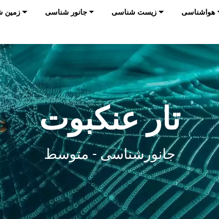
هواشناسی
زیست شناسی
جانور شناسی
زمين 
تار عنکبوت
جانورشناسی - متوسط