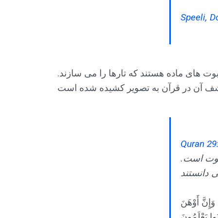
Speeli, D
وت های ماده هستند که تارها را می سازند.
Quran 29
کبوت است.
وَإِنَّ أَوْهَنَ
ُوا يَعْلَمُونَ