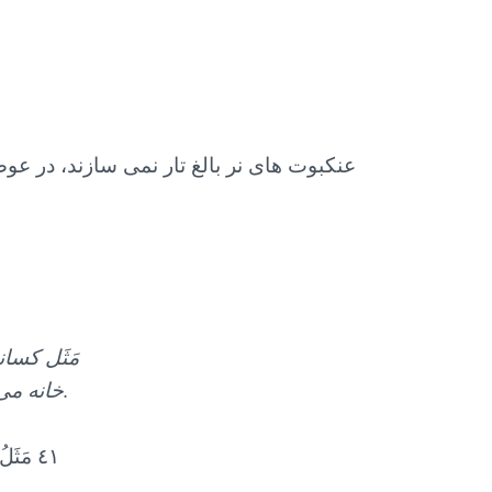
عنکبوت های نر بالغ تار نمی سازند، در عو
مَثَل کسا
خانه می سازد. اما شکننده ترین خانه ها خانه عنکبوت است. اگر می دانستند.
٤١ مَثَل