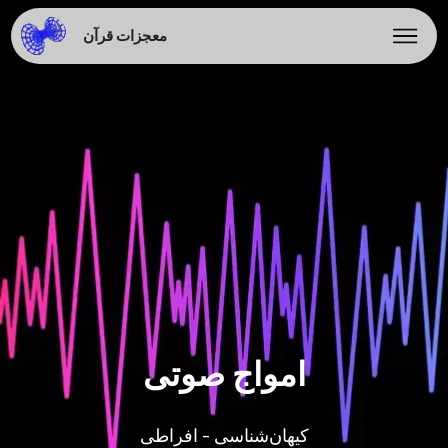
معجزات قرآن
امواج صوتی
کیهان‌شناسی - افراطی