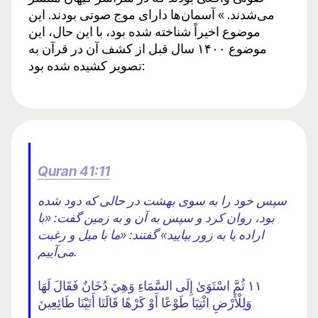
می‌شدند. » آسمان‌ها دارای موج صوتی بودند. این
موضوع اخیراً شناخته شده بود، با این حال، این
موضوع ۱۴۰۰ سال قبل از کشف آن در قرآن به
تصویر کشیده شده بود:
Quran 41:11
سپس خود را به سوی بهشت ​​در حالی که دود شده
بود، روان کرد و سپس به آن و به زمین گفت: «با
اراده یا به زور بیایید» گفتند: «ما با میل و رغبت
می‌آییم.
١١ ثُمَّ اسْتَوَىٰ إِلَى السَّمَاءِ وَهِيَ دُخَانٌ فَقَالَ لَهَا
وَلِلْأَرْضِ ائْتِيَا طَوْعًا أَوْ كَرْهًا قَالَتَا أَتَيْنَا طَائِعِينَ