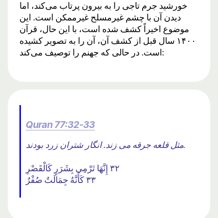
خورشید جرم تاجی را به بیرون پرتاب می‌کند، اما
دیدن آن با چشم غیرمسلح غیرممکن است. این
موضوع اخیراً کشف شده است، با این حال، قرآن
۱۴۰۰ سال قبل از کشف آن، آن را به تصویر کشیده
است. در حالی که جهنم را توصیف می‌کند:
Quran 77:32-33
مثل قلعه جرقه می زند. انگار شتران زرد بودند.
٣٢ إِنَّهَا تَرْمِي بِشَرَرٍ كَالْقَصْرِ
٣٣ كَأَنَّهُ جِمَالَتٌ صُفْرٌ