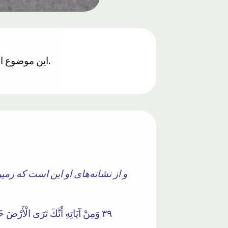
این موضوع اخیراً شناخته شده بود، با این حال، ۱۴۰۰ سال قبل از کشف آن، در قرآن به تصویر کشیده شده بود.
و از نشانه‌های او این است که زمین
٣٩ وَمِنْ آيَاتِهِ أَنَّكَ تَرَى الْأَرْضَ خَاشِعَةً فَإِذَا أَنْزَلْنَا عَلَيْهَا الْمَاءَ اهْتَزَّتْ وَرَبَتْ ۚ إِنَّ الَّذِي أَحْيَاهَا لَمُحْيِي الْمَوْتَىٰ ۚ إِنَّهُ عَلَىٰ كُلِّ شَيْءٍ قَدِيرٌ