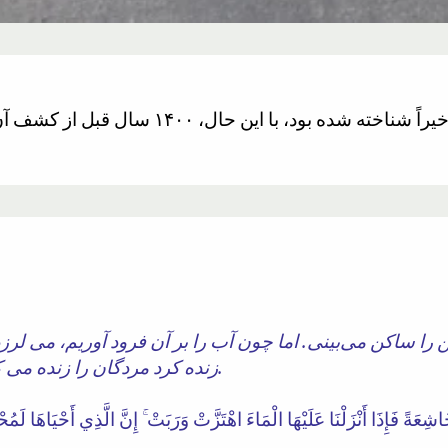
 را ساکن می‌بینی. اما چون آب را بر آن فرود آوریم، می لرزد
زنده کرد مردگان را زنده می کند. او بر انجام همه کارها تواناست.