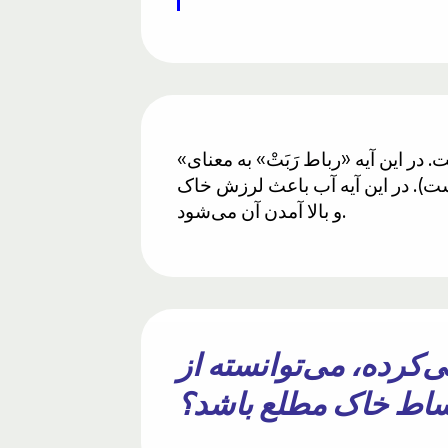
«ربوع» در عربی «رَبْوَة» به معنای زمین مرتفع است. فعل آن «یربو یَربُو» به معنای بالاتر رفتن است. در این آیه «رباط رَبَتْ» به معنای
ه بالای آب آمده است). در این آیه آب باعث لرزش خاک
و بالا آمدن آن می‌شود.
ل پیش زندگی می‌کرده، می‌توانسته از
ساط خاک مطلع باشد؟