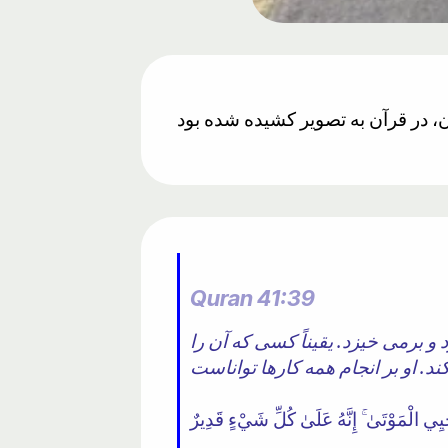
Quran 41:39
 و برمی خیزد. یقیناً کسی که آن را