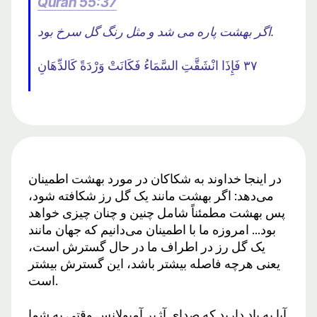
Quran 55:37
اگر بهشت ​​پاره می شد و مثل رنگ گل سرخ بود.
٣٧ فَإِذَا انْشَقَّتِ السَّمَاءُ فَكَانَتْ وَرْدَةً كَالدِّهَانِ
در اینجا خداوند به شکاکان در مورد بهشت ​​اطمینان
می‌دهد: اگر بهشت ​​مانند یک گل رز شکافته شود،
پس بهشت ​​مطمئناً شامل چنین و چنان چیزی خواهد
بود... امروزه ما با اطمینان می‌دانیم که جهان مانند
یک گل رز در اطراف ما در حال گسترش است،
یعنی هرچه فاصله بیشتر باشد، این گسترش بیشتر
است.
آیا به یاد دارید که صدای آژیر آمبولانس وقتی به شما