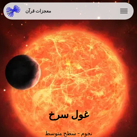
معجزات قرآن
غول سرخ
نجوم - سطح متوسط