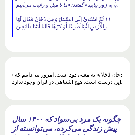
یا به زور بیایید» گفتند: «ما با میل و رغبت می‌آییم.
١١ ثُمَّ اسْتَوَىٰ إِلَى السَّمَاءِ وَهِيَ دُخَانٌ فَقَالَ لَهَا
وَلِلْأَرْضِ ائْتِيَا طَوْعًا أَوْ كَرْهًا قَالَتَا أَتَيْنَا طَائِعِينَ
«دخان دُخَانٌ» به معنی دود است. امروز می‌دانیم که
این درست است. هیچ اشتباهی در قرآن وجود ندارد.
چگونه یک مرد بی‌سواد که ۱۴۰۰ سال
پیش زندگی می‌کرده، می‌توانسته از