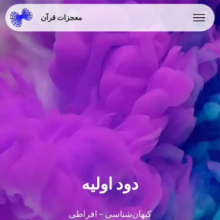
معجزات قرآن
دود اولیه
کیهان‌شناسی - افراطی