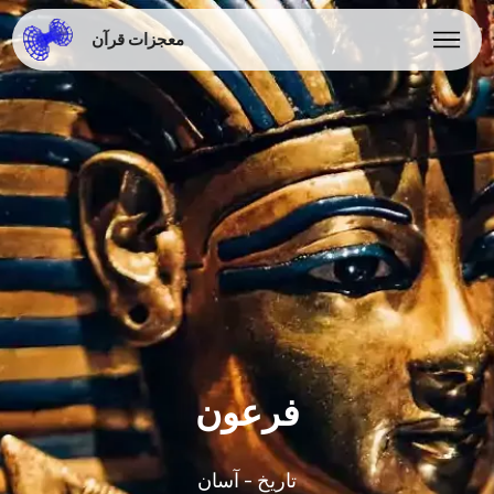
معجزات قرآن
فرعون
تاریخ - آسان