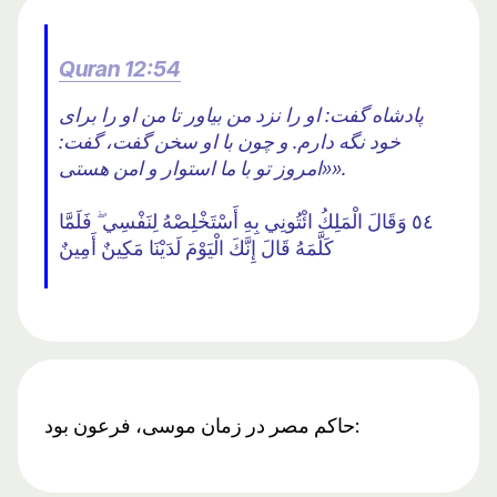
Quran 12:54
پادشاه گفت: او را نزد من بیاور تا من او را برای
خود نگه دارم. و چون با او سخن گفت، گفت:
«امروز تو با ما استوار و امن هستی».
٥٤ وَقَالَ الْمَلِكُ ائْتُونِي بِهِ أَسْتَخْلِصْهُ لِنَفْسِي ۖ فَلَمَّا
كَلَّمَهُ قَالَ إِنَّكَ الْيَوْمَ لَدَيْنَا مَكِينٌ أَمِينٌ
حاکم مصر در زمان موسی، فرعون بود: