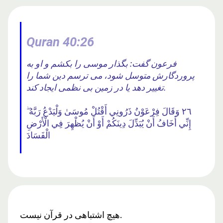
Quran 40:26
فرعون گفت: بگذار موسی را بکشم و او به
پروردگارش متوسل شود، می ترسم دین شما را
تغییر دهد یا در زمین بی نظمی ایجاد کند.
٢٦ وَقَالَ فِرْعَوْنُ ذَرُونِي أَقْتُلْ مُوسَىٰ وَلْيَدْعُ رَبَّهُ ۖ
إِنِّي أَخَافُ أَنْ يُبَدِّلَ دِينَكُمْ أَوْ أَنْ يُظْهِرَ فِي الْأَرْضِ
الْفَسَادَ
هیچ اشتباهی در قرآن نیست.