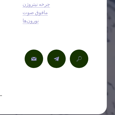
چرخه نیتروژن
مافوق صوت
نورون‌ها
© بدون حق نشر - می‌توانید کپی، پیست و به ا