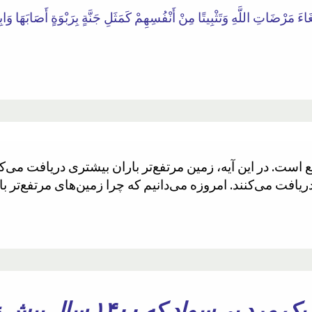
ْتِغَاءَ مَرْضَاتِ اللَّهِ وَتَثْبِيتًا مِنْ أَنْفُسِهِمْ كَمَثَلِ جَنَّةٍ بِرَبْوَةٍ أَصَابَهَا وَ
ریافت می‌کنند. امروزه می‌دانیم که چرا زمین‌های مرتفع‌تر با
چطور ممکن است یک مرد ب