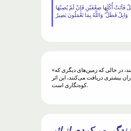
ابِلٌ فَآتَتْ أُكُلَهَا ضِعْفَيْنِ فَإِنْ لَمْ يُصِبْهَا
وَابِلٌ فَطَلٌّ ۗ وَاللَّهُ بِمَا تَعْمَلُونَ بَصِيرٌ
«رَبُوا رَبْوَةٍ» به معنای زمین مرتفع است. در این آیه، زمین مرتفع‌تر باران بیشتری دریافت می‌کند، در حالی که زمین‌های دیگری که
ران بیشتری دریافت می‌کنند، این اثر
کوه‌نگاری است.
ی‌سواد که ۱۴۰۰ سال پیش زندگی می‌کرده، از اثر