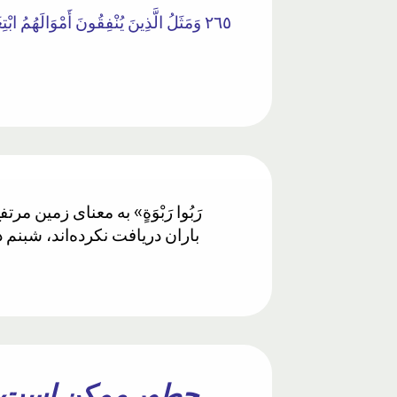
٢٦٥ وَمَثَلُ الَّذِينَ يُنْفِقُونَ أَمْوَالَهُمُ اب
باران دریافت نکرده‌اند، شبنم د