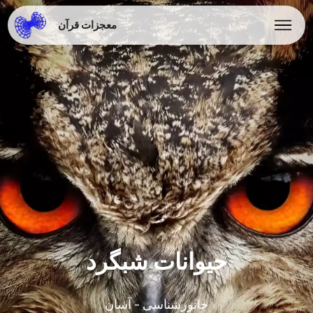
معجزات قرآن
حیوانات شبگرد
جانورشناسی - آسان