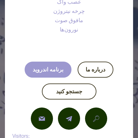
عصب واگ
چرخه نیتروژن
مافوق صوت
نورون‌ها
درباره ما
برنامه اندروید
جستجو کنید
Visitors: