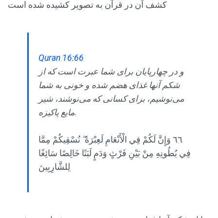
کشف آن در قرآن به تصویر کشیده شده است
Quran 16:66
و در چهارپایان برای شما عبرت است که از
شکم آنها غذای هضم شده و خونی به شما
می‌نوشیم، برای کسانی که می‌نوشند، شیر
مایع پاکیزه.
٦٦ وَإِنَّ لَكُمْ فِي الْأَنْعَامِ لَعِبْرَةً ۖ نُسْقِيكُمْ مِمَّا
فِي بُطُونِهِ مِنْ بَيْنِ فَرْثٍ وَدَمٍ لَبَنًا خَالِصًا سَائِغًا
لِلشَّارِبِينَ