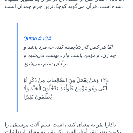
شده است. قرآن می‌گوید کوچک‌ترین جرم چمدان است.
Quran 4:124
امّا هر کس کار شایسته کند، چه مرد باشد و
چه زن، و مؤمن باشد، وارد بهشت ​​می‌شود و
بر آنان ستم نمی‌شود.
١٢٤ وَمَنْ يَعْمَلْ مِنَ الصَّالِحَاتِ مِنْ ذَكَرٍ أَوْ
أُنْثَىٰ وَهُوَ مُؤْمِنٌ فَأُولَٰئِكَ يَدْخُلُونَ الْجَنَّةَ وَلَا
يُظْلَمُونَ نَقِيرًا
ناکارا نقر به معنای کندن است. سیم آلات موسیقی را
بکوبید یعنی نقر أوتار العود. نکر نقیر به معنای ارتعاشات