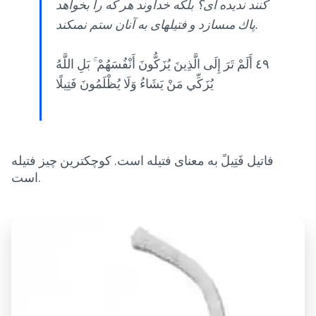
کنند ندیده ای؟ بلكه خداوند هر كه را بخواهد
پاك مى‏سازد و فتيله‏اى به آنان ستم نمى‏كند.
٤٩ أَلَمْ تَرَ إِلَى الَّذِينَ يُزَكُّونَ أَنْفُسَهُمْ ۚ بَلِ اللَّهُ
يُزَكِّي مَنْ يَشَاءُ وَلَا يُظْلَمُونَ فَتِيلًا
فاتیل فَتِیلً به معنای فتیله است. کوچکترین چیز فتیله
است.