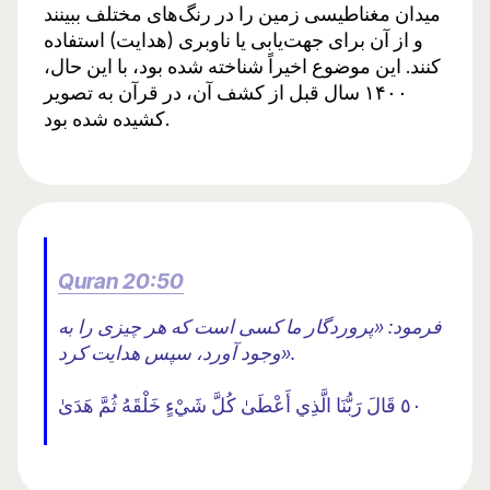
میدان مغناطیسی زمین را در رنگ‌های مختلف ببینند
و از آن برای جهت‌یابی یا ناوبری (هدایت) استفاده
کنند. این موضوع اخیراً شناخته شده بود، با این حال،
۱۴۰۰ سال قبل از کشف آن، در قرآن به تصویر
کشیده شده بود.
Quran 20:50
فرمود: «پروردگار ما کسى است که هر چیزى را به
وجود آورد، سپس هدایت کرد».
٥٠ قَالَ رَبُّنَا الَّذِي أَعْطَىٰ كُلَّ شَيْءٍ خَلْقَهُ ثُمَّ هَدَىٰ