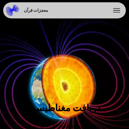
معجزات قرآن
دریافت مغناطیسی
جانورشناسی - افراطی