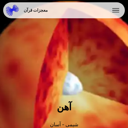
معجزات قرآن
آهن
شیمی - آسان