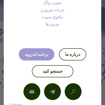
عصب واگ
چرخه نیتروژن
مافوق صوت
نورون‌ها
درباره ما
برنامه اندروید
جستجو کنید
Visitors: