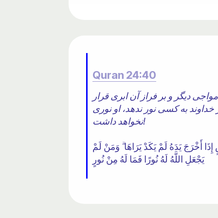
Quran 24:40
مواجی دیگر و بر فراز آن ابری قرار
 خداوند به کسی نور ندهد، او نوری
نخواهد داشت!
ا أَخْرَجَ يَدَهُ لَمْ يَكَدْ يَرَاهَا ۗ وَمَنْ لَمْ
يَجْعَلِ اللَّهُ لَهُ نُورًا فَمَا لَهُ مِنْ نُورٍ