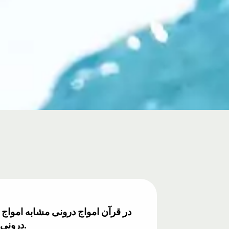
در قرآن امواج درونی مشابه امواج
درونی وجود ندارد، فقط امواج سطحی. امروزه آب‌شناسان تأیید می‌کنند که امواج درونی نیز وجود دارند.