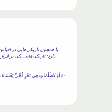
یا همچون تاریکی‌هایی در اقیانو
دارد؛ تاریکی‌هایی یکی بر فراز
٤٠ أَوْ كَظُلُمَاتٍ فِي بَحْرٍ لُجِّيٍّ يَغْشَاهُ 