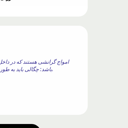
امواج گرانشی هستند که در داخل
باشد: چگالی باید به طور مداوم یا ناپیوسته با عمق/ارتفاع به دلیل تغییرات، به عنوان مثال، در دما و/یا شوری، کاهش یابد.