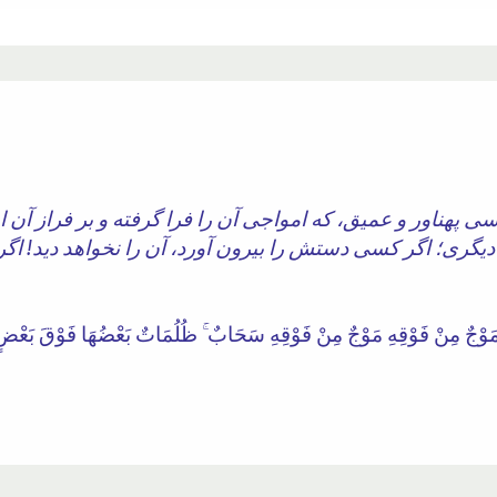
سی پهناور و عمیق، که امواجی آن را فرا گرفته و بر فراز آن ا
 دیگری؛ اگر کسی دستش را بیرون آورد، آن را نخواهد دید! اگر
مَوْجٌ مِنْ فَوْقِهِ مَوْجٌ مِنْ فَوْقِهِ سَحَابٌ ۚ ظُلُمَاتٌ بَعْضُهَا فَوْقَ بَعْضٍ إِذَ