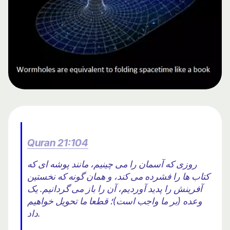
Quran 21:104
روزی که آسمان را می چینیم، مانند پوشه ای که
کتاب ها را فشرده می کند، و همان گونه که نخستین
آفرینش را پدید آوردیم، آن را باز می گردانیم. یک
وعده (بر ما واجب است)؛ قطعا ما تحویل خواهیم
داد.