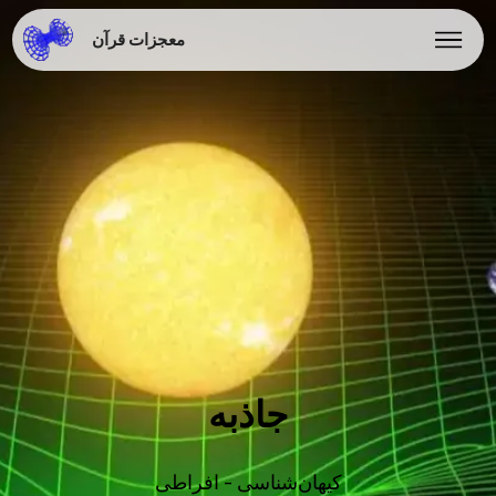
معجزات قرآن
جاذبه
کیهان‌شناسی - افراطی