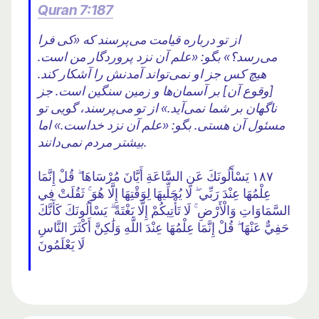
Quran 7:187
از تو درباره قیامت می‌پرسند که «کی فرا
می‌رسد؟» بگو: «علم آن نزد پروردگار من است.
هیچ کس جز او نمی‌تواند آمدنش را آشکار کند.
[وقوع آن] بر آسمان‌ها و زمین سنگین است. جز
ناگهان بر شما نمی‌آید.» از تو می‌پرسند، گویی تو
مسئول آن هستی. بگو: «علم آن نزد خداست.» اما
بیشتر مردم نمی‌دانند.
١٨٧ يَسْأَلُونَكَ عَنِ السَّاعَةِ أَيَّانَ مُرْسَاهَا ۖ قُلْ إِنَّمَا
عِلْمُهَا عِنْدَ رَبِّي ۖ لَا يُجَلِّيهَا لِوَقْتِهَا إِلَّا هُوَ ۚ ثَقُلَتْ فِي
السَّمَاوَاتِ وَالْأَرْضِ ۚ لَا تَأْتِيكُمْ إِلَّا بَغْتَةً ۗ يَسْأَلُونَكَ كَأَنَّكَ
حَفِيٌّ عَنْهَا ۖ قُلْ إِنَّمَا عِلْمُهَا عِنْدَ اللَّهِ وَلَٰكِنَّ أَكْثَرَ النَّاسِ
لَا يَعْلَمُونَ