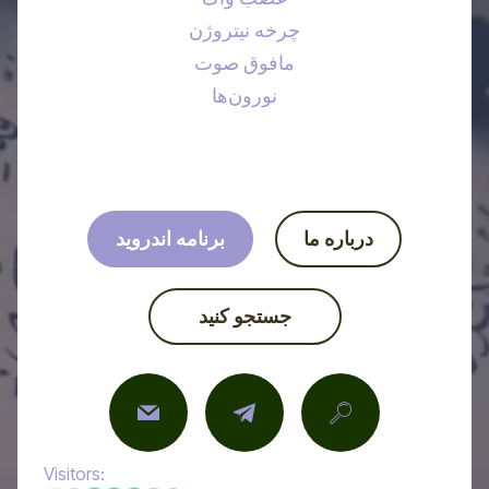
چرخه نیتروژن
مافوق صوت
نورون‌ها
درباره ما
برنامه اندروید
جستجو کنید
Visitors: