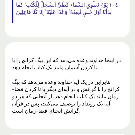
١٠٤ يَوْمَ نَطْوِي السَّمَاءَ كَطَيِّ السِّجِلِّ لِلْكُتُبِ ۚ كَمَا
بَدَأْنَا أَوَّلَ خَلْقٍ نُعِيدُهُ ۚ وَعْدًا عَلَيْنَا ۚ إِنَّا كُنَّا فَاعِلِينَ
در اینجا خداوند وعده می‌دهد که این بیگ کرانچ را با
تا کردن آسمان مانند یک کتاب انجام دهد.
بنابراین در یک آیه خداوند وعده می‌دهد که بیگ
کرانچ را با گرانش و در آیه‌ای دیگر با تا کردن فضا-
زمان مانند یک کتاب انجام دهد. از آنجایی که هر دو
آیه یک رویداد را توصیف می‌کنند، پس در قرآن
گرانش انحنای فضا-زمان است.