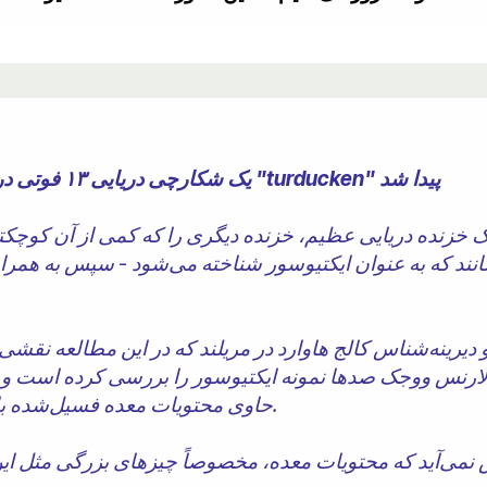
یک شکارچی دریایی ۱۳ فوتی در شکم یک فسیل تکان دهنده به نام "turducken" پیدا شد
یش، یک خزنده دریایی عظیم، خزنده دیگری را که کمی از آن کوچکتر
‌مانند که به عنوان ایکتیوسور شناخته می‌شود - سپس به ه
رینه‌شناس کالج هاوارد در مریلند که در این مطالعه نقشی
رنس ووجک صدها نمونه ایکتیوسور را بررسی کرده است و می‌گ
حاوی محتویات معده فسیل‌شده باشند که برومالیت نامیده می‌شوند.
می‌آید که محتویات معده، مخصوصاً چیزهای بزرگی مثل این،