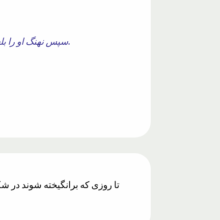
سپس نهنگ او را بلعید و مقصر بود. اگر از ستایش کنندگان نبود تا روزی که برانگیخته می شوند در شکمش می ماند.