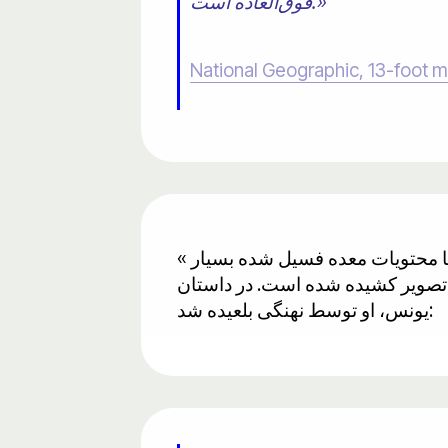
فوق‌العاده است.»
National Geographic, 13-foot ma
« محتویات معده فسیل شده بسیار نادر است » حیوانات می‌توانند میلیون‌ها سال فسیل شوند، اما محتویات معده فسیل شده بسیار
۱ سال قبل از کشف آن در قرآن به تصویر کشیده شده است. در داستان
یونس، او توسط نهنگی بلعیده شد: