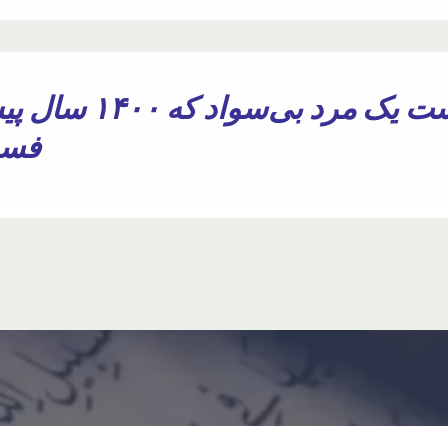
چطور ممکن است یک
فسیل