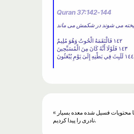
Quran 37:142-144
١٤٢ فَالْتَقَمَهُ الْحُوتُ وَهُوَ مُلِيمٌ
١٤٣ فَلَوْلَا أَنَّهُ كَانَ مِنَ الْمُسَبِّحِينَ
١٤٤ لَلَبِثَ فِي بَطْنِهِ إِلَىٰ يَوْمِ يُبْعَثُونَ
« تا روزی که برانگیخته شوند در شکمش ماندند » این محتویات فسیل شده معده است. امروز ما محتویات فسیل شده معده بسیار
نادری را پیدا کردیم.