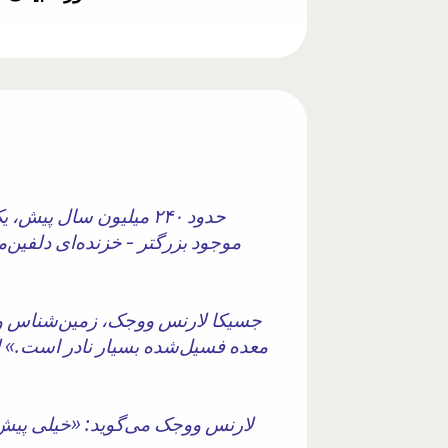
حدود ۲۴۰ میلیون سال پ
موجود بزرگتر - خزنده‌ای دلفین
جسیکا لارنس ووجک، زمین‌شناس و دی
معده فسیل‌شده بسیار نادر است.» لا
لارنس ووجک می‌گوید: «خیلی پیش ن