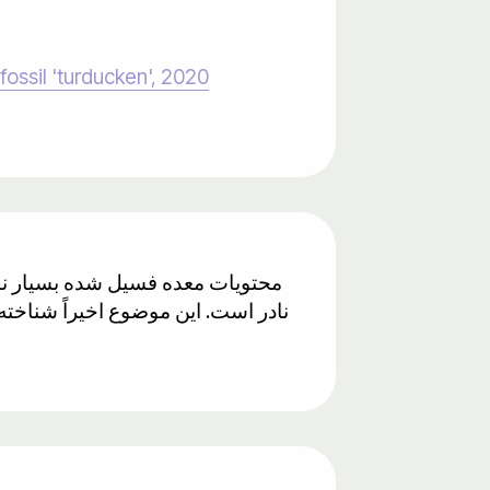
fossil 'turducken', 2020