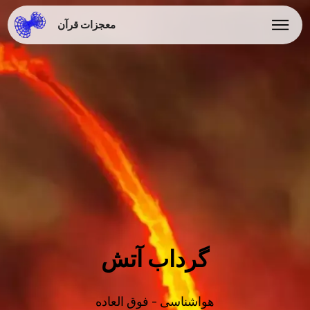
معجزات قرآن
گرداب آتش
هواشناسی - فوق العاده