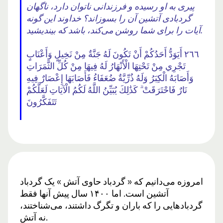
پیری به او رسیده و فرزندانی ناتوان دارد، ناگهان
گردبادی آتشین آن را بسوزاند؟ خداوند این گونه
آیات را برای شما روشن می‌کند، باشد که بیندیشید.
٢٦٦ أَيَوَدُّ أَحَدُكُمْ أَنْ تَكُونَ لَهُ جَنَّةٌ مِنْ نَخِيلٍ وَأَعْنَابٍ
تَجْرِي مِنْ تَحْتِهَا الْأَنْهَارُ لَهُ فِيهَا مِنْ كُلِّ الثَّمَرَاتِ
وَأَصَابَهُ الْكِبَرُ وَلَهُ ذُرِّيَّةٌ ضُعَفَاءُ فَأَصَابَهَا إِعْصَارٌ فِيهِ
نَارٌ فَاحْتَرَقَتْ ۗ كَذَٰلِكَ يُبَيِّنُ اللَّهُ لَكُمُ الْآيَاتِ لَعَلَّكُمْ
تَتَفَكَّرُونَ
امروزه می‌دانیم که « گردباد حاوی آتش » یک گردباد
آتشین است. اما ۱۴۰۰ سال پیش آنها فقط
گردبادهایی را که باران و تگرگ داشتند، می‌شناختند،
نه آتش.