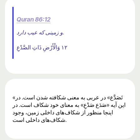
Quran 86:12
و زمینی که عیب دارد.
١٢ وَالْأَرْضِ ذَاتِ الصَّدْعِ
«تَصَدَّع» در عربی به معنی شکافته شدن است. در
این آیه «صَدَع صَدْعِ» به معنای خود شکاف است. در
اینجا منظور از شکاف‌های داخلی زمین، وجود
شکاف‌های داخلی است.