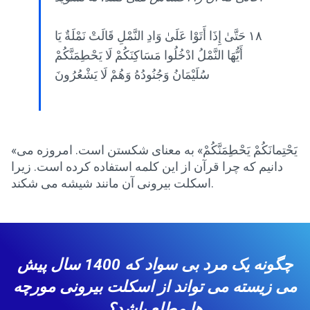
١٨ حَتَّىٰ إِذَا أَتَوْا عَلَىٰ وَادِ النَّمْلِ قَالَتْ نَمْلَةٌ يَا
أَيُّهَا النَّمْلُ ادْخُلُوا مَسَاكِنَكُمْ لَا يَحْطِمَنَّكُمْ
سُلَيْمَانُ وَجُنُودُهُ وَهُمْ لَا يَشْعُرُونَ
«یَحْتِمانَکُمْ یَحْطِمَنَّکُمْ» به معنای شکستن است. امروزه می
دانیم که چرا قرآن از این کلمه استفاده کرده است. زیرا
اسکلت بیرونی آن مانند شیشه می شکند.
چگونه یک مرد بی سواد که 1400 سال پیش
می زیسته می تواند از اسکلت بیرونی مورچه
ها مطلع باشد؟