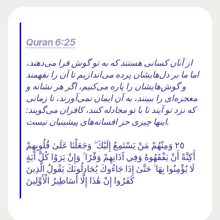
Quran 6:25
از آنان کسانی هستند که به تو گوش فرا می‌دهند،
اما ما بر دل‌هایشان پرده می‌اندازیم تا آن را نفهمند
و گوش‌هایشان را پاره می‌کنیم، اگر هر نشانه و
معجزه‌ای را ببینند، به آن ایمان نمی‌آورند، تا زمانی
که نزد تو آیند تا با تو مجادله کنند، کافران می‌گویند:
اینها چیزی جز افسانه‌های پیشینیان نیست.
٢٥ وَمِنْهُمْ مَنْ يَسْتَمِعُ إِلَيْكَ ۖ وَجَعَلْنَا عَلَىٰ قُلُوبِهِمْ
أَكِنَّةً أَنْ يَفْقَهُوهُ وَفِي آذَانِهِمْ وَقْرًا ۚ وَإِنْ يَرَوْا كُلَّ آيَةٍ
لَا يُؤْمِنُوا بِهَا ۚ حَتَّىٰ إِذَا جَاءُوكَ يُجَادِلُونَكَ يَقُولُ الَّذِينَ
كَفَرُوا إِنْ هَٰذَا إِلَّا أَسَاطِيرُ الْأَوَّلِينَ