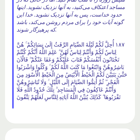
مساجد اعتکاف می‌کنید، به آنها نزدیک نشوید. اینها
حدود خداست، پس به آنها نزدیک نشوید. خدا این
گونه آیات خود را برای مردم روشن می‌کند، باشد
که پرهیزگار شوند.
١٨٧ أُحِلَّ لَكُمْ لَيْلَةَ الصِّيَامِ الرَّفَثُ إِلَىٰ نِسَائِكُمْ ۚ هُنَّ
لِبَاسٌ لَكُمْ وَأَنْتُمْ لِبَاسٌ لَهُنَّ ۗ عَلِمَ اللَّهُ أَنَّكُمْ كُنْتُمْ
تَخْتَانُونَ أَنْفُسَكُمْ فَتَابَ عَلَيْكُمْ وَعَفَا عَنْكُمْ ۖ فَالْآنَ
بَاشِرُوهُنَّ وَابْتَغُوا مَا كَتَبَ اللَّهُ لَكُمْ ۚ وَكُلُوا وَاشْرَبُوا
حَتَّىٰ يَتَبَيَّنَ لَكُمُ الْخَيْطُ الْأَبْيَضُ مِنَ الْخَيْطِ الْأَسْوَدِ مِنَ
الْفَجْرِ ۖ ثُمَّ أَتِمُّوا الصِّيَامَ إِلَى اللَّيْلِ ۚ وَلَا تُبَاشِرُوهُنَّ
وَأَنْتُمْ عَاكِفُونَ فِي الْمَسَاجِدِ ۗ تِلْكَ حُدُودُ اللَّهِ فَلَا
تَقْرَبُوهَا ۗ كَذَٰلِكَ يُبَيِّنُ اللَّهُ آيَاتِهِ لِلنَّاسِ لَعَلَّهُمْ يَتَّقُونَ