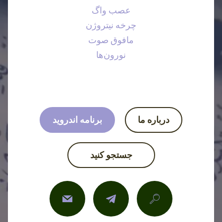
عصب واگ
چرخه نیتروژن
مافوق صوت
نورون‌ها
درباره ما
برنامه اندروید
جستجو کنید