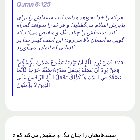
Quran 6:125
هر که را خدا بخواهد هدایت کند، سینه‌اش را برای
پذیرش اسلام می‌گشاید؛ و هر که را بخواهد گمراه
کند، سینه‌اش را چنان تنگ و منقبض می‌کند که
گویی به آسمان بالا می‌رود؛ این است کیفر خدا بر
کسانی که ایمان نمی‌آورند.
١٢٥ فَمَنْ يُرِدِ اللَّهُ أَنْ يَهْدِيَهُ يَشْرَحْ صَدْرَهُ لِلْإِسْلَامِ ۖ
وَمَنْ يُرِدْ أَنْ يُضِلَّهُ يَجْعَلْ صَدْرَهُ ضَيِّقًا حَرَجًا كَأَنَّمَا
يَصَّعَّدُ فِي السَّمَاءِ ۚ كَذَٰلِكَ يَجْعَلُ اللَّهُ الرِّجْسَ عَلَى
الَّذِينَ لَا يُؤْمِنُونَ
« سینه‌هایشان را چنان تنگ و منقبض می‌کند که