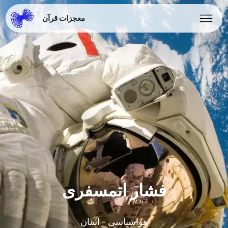
معجزات قرآن
فشار اتمسفری
هواشناسی - آسان