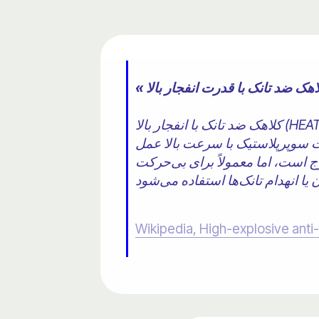
کلاهک ضد تانک با انفجار بالا (HEAT) نوعی ماده منفجره با خرج گود است که از اثر مونرو برای نفوذ به زره ضخیم تانک استفاده
ر فلزی درون کلاهک به یک جت سوپرپلاستیک با سرعت بالا عمل
رج است، اما معمولاً برای بی‌حرکت
Wikipedia, High-explosive anti