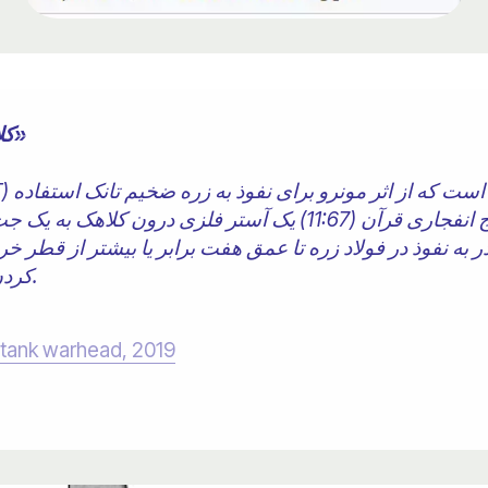
« کلاهک ضد تانک با قدرت انفجار بالا»
می‌کند. این کلاهک با فرو ریختن خرج انفجاری قرآن (11:67) یک آست
 به نفوذ در فولاد زره تا عمق هفت برابر یا بیشتر از قطر خ
کردن یا انهدام تانک‌ها استفاده می‌شود.
-tank warhead, 2019