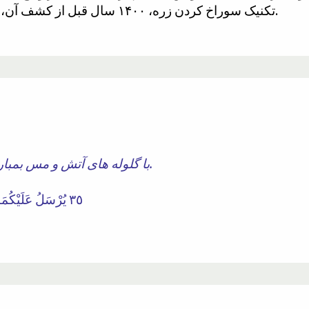
تکنیک سوراخ کردن زره، ۱۴۰۰ سال قبل از کشف آن، در قرآن به تصویر کشیده شده است.
با گلوله های آتش و مس بمباران خواهید شد و پیروز نخواهید شد.
٣٥ يُرْسَلُ عَلَيْكُمَا شُوَاظٌ مِنْ نَارٍ وَنُحَاسٌ فَلَا تَنْتَصِرَانِ