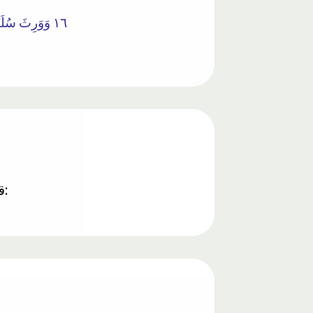
١٦ وَوَرِثَ سُلَيْمَانُ دَاوُودَ ۖ وَقَالَ يَا أَيُّهَا النَّاسُ عُلِّمْنَا مَنْطِقَ الطَّيْرِ وَأُوتِينَا مِنْ كُلِّ شَيْءٍ ۖ إِنَّ هَٰذَا لَهُوَ الْفَضْلُ الْمُبِينُ
قرآن همچنین می‌گوید که همه حیوانات خدا را تسبیح می‌گویند اما ما نمی‌توانیم زبان آنها را بفهمیم: