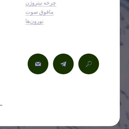
چرخه نیتروژن
مافوق صوت
نورون‌ها
© بدون حق نشر - می‌توانید کپی، پیست و به ا