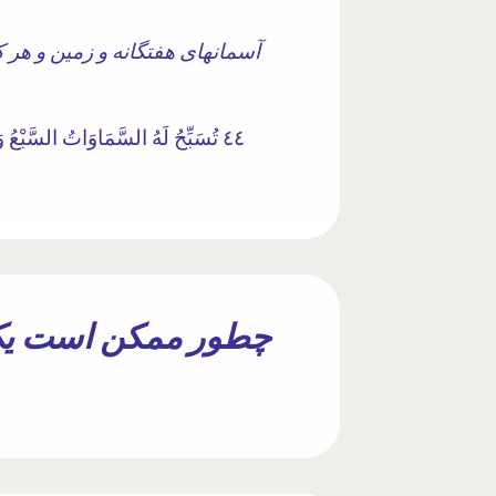
آسمانهای هفتگانه و زمین و هر ک
٤٤ تُسَبِّحُ لَهُ السَّمَاوَاتُ السَّبْعُ وَالْأَرْضُ وَمَنْ فِيهِنَّ ۚ وَإِنْ مِنْ شَيْءٍ إِلَّا يُسَبِّحُ بِحَمْدِهِ وَلَٰكِنْ لَا تَفْقَهُونَ تَسْبِيحَهُمْ ۗ إِنَّهُ كَانَ حَلِيمًا غَفُورًا