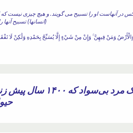
س در آنهاست او را تسبیح می گویند. و هیچ چیزی نیست که او
(انسانها) تسبیح آنها 
چطور ممکن است یک مرد بی‌س
حیوا