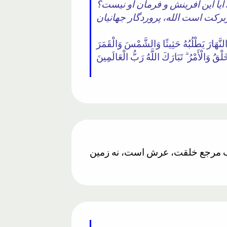
آیا این آفرینش و فرمان او نیست؟
نَّهَارَ يَطْلُبُهُ حَثِيثًا وَالشَّمْسَ وَالْقَمَرَ
لْقُ وَالْأَمْرُ ۗ تَبَارَكَ اللَّهُ رَبُّ الْعَالَمِينَ