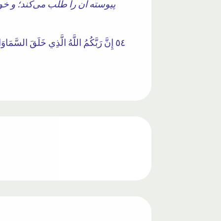
پیوسته آن را طلب می‌کند؛ و خو
٥٤ إِنَّ رَبَّكُمُ اللَّهُ الَّذِي خَلَقَ السَّمَ