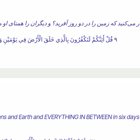
٩ قُلْ أَئِنَّكُمْ لَتَكْفُرُونَ بِالَّذِي خَلَقَ الْأَرْضَ فِي يَوْمَيْنِ وَتَجْعَلُونَ لَهُ أَنْدَادًا ۚ ذَٰلِكَ رَبُّ الْعَالَمِينَ
ns and Earth and EVERYTHING IN BETWEEN in six days