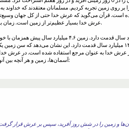
1 میلیارد سال را بر روی زمین تجربه کردیم. مسلمانان معتقدند که خد
داده است. قرآن می‌گوید که عرش خدا حتی از کل جهان وس
عرش خدا بسیار عظیم‌تر از زمین است. زمان باید در آنجا بسیار کندتر از زمین بگذرد.
​​منظومه شمسی ما 4.6 میلیارد سال قدمت دارد. زمین ۴.۶ 
آسمان‌ها، زمین و هر آنچه بین آنهاست ۶ روز قدمت دارند (۲/۶ = ۱/۳):
ان‌ها و زمین را در شش روز آفرید، سپس بر عرش قرار گرفت. [