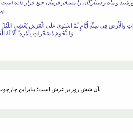
رشید و ماه و ستارگان را مسخر فرمان خود قرار داده است. 
پربرکت است الله، پروردگار جهانیان.
اوَاتِ وَالْأَرْضَ فِي سِتَّةِ أَيَّامٍ ثُمَّ اسْتَوَىٰ عَلَى الْعَرْشِ يُغْشِي اللَّيْلَ ال
وَالنُّجُومَ مُسَخَّرَاتٍ بِأَمْرِهِ ۗ أَلَا لَهُ الْخَ
آن شش روز بر عرش است؛ بنابراین چارچوب مرجع خلقت، عرش است، نه زمین.