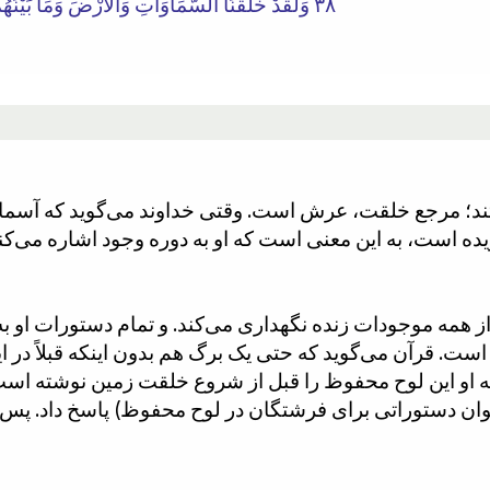
٣٨ وَلَقَدْ خَلَقْنَا السَّمَاوَاتِ وَالْأَرْضَ وَمَا بَيْنَهُمَا فِي سِتَّةِ أَيَّامٍ وَمَا مَسَّنَا مِنْ لُغُوبٍ
د؛ مرجع خلقت، عرش است. وقتی خداوند می‌گوید که آسمان‌ه
ز همه موجودات زنده نگهداری می‌کند. و تمام دستورات او ب
ت. قرآن می‌گوید که حتی یک برگ هم بدون اینکه قبلاً در 
که او این لوح محفوظ را قبل از شروع خلقت زمین نوشته است.
عنوان دستوراتی برای فرشتگان در لوح محفوظ) پاسخ داد. پس ا