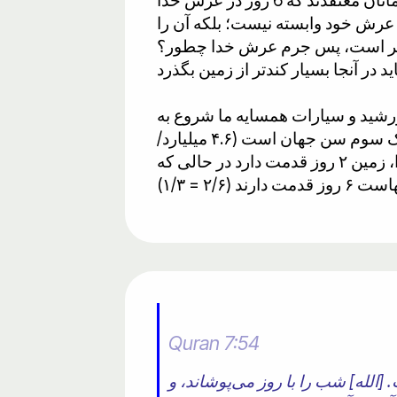
​​مسیحیان معتقدند که خداوند جهان را در 6 روز زمینی آفرید و در روز هفتم استراحت کرد. مسلمانان معتقدند که 6 روز در عرش خدا
اوند به عرش خود وابسته نیست؛ بلکه آن را
یع‌تر است، پس جرم عرش خدا چطور؟
میلیارد سال پیش همزمان با خورشید و سیارات همسایه ما شروع به
برافزایش کرد. با این حال، جهان ۱۳.۸ میلیارد سال قدمت دارد. این نشان می‌دهد که سن زمین یک سوم سن جهان است (۴.۶ میلیارد/
۱۳.۸ میلیارد = ۱/۳). در قرآن از عرش خدا به عنوان مرجع استفاده شده است. در عرش خدا، زمین ۲ روز قدمت دارد در حالی که
Quran 7:54
الله] شب را با روز می‌پوشاند، و