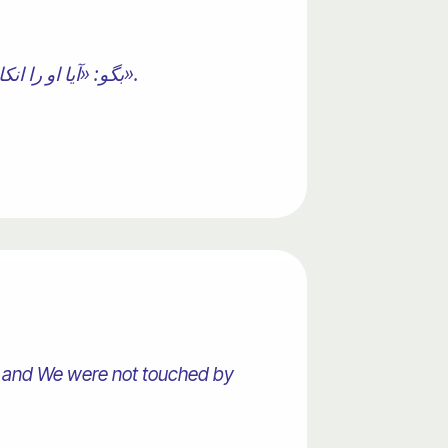
بگو: «آیا او را انکار می‌کنید که زمین را در دو روز آفرید؟ و دیگران را همتای او می‌دانید؟ او پروردگار جهانیان است».
 and We were not touched by