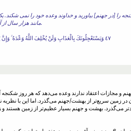
جه را [در جهنم] بیاورید و خداوند وعده خود را نمی شکند. 
مانند هزار سال از آن چیزی است که شما می شمارید.
٤٧ وَيَسْتَعْجِلُونَكَ بِالْعَذَابِ وَلَنْ يُخْلِفَ اللَّهُ وَعْدَهُ ۚ وَإِنَّ يَوْمًا عِنْدَ رَبِّكَ كَأَلْفِ سَنَةٍ مِمَّا تَعُدُّونَ
جهنم و مجازات اعتقاد ندارند وعده می‌دهد که هر روز شکنجه 
 در زمین سریع‌تر از بهشت/جهنم می‌گذرد. ​​اما این با نظری
 می‌گذرد. ​​بهشت ​​و جهنم بسیار عظیم‌تر از زمین هستند و زم