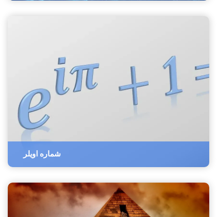
شماره اویلر