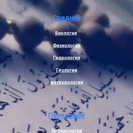
Средний
Биология
Физиология
Гидрология
Геология
метеорология
Передовой
Эмбриология