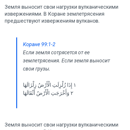
Земля выносит свои нагрузки вулканическими
извержениями. В Коране землетрясения
предшествуют извержениям вулканов.
Коране 99:1-2
Если земля сотрясется от ее
землетрясения. Если земля выносит
свои грузы.
١ إِذَا زُلْزِلَتِ الْأَرْضُ زِلْزَالَهَا
٢ وَأَخْرَجَتِ الْأَرْضُ أَثْقَالَهَا
Земля выносит свои нагрузки вулканическими