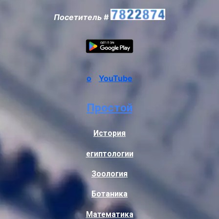
Посетитель #
о
YouTube
Простой
История
египтологии
Зоология
Ботаника
Математика