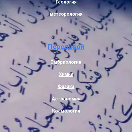
Геология
метеорология
Передовой
Эмбриология
Химия
Физика
Астрономия
Космология