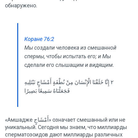
обнаружено.
Коране 76:2
Мы создали человека из смешанной
спермы, чтобы испытать его; и Мы
сделали его слышащим и видящим.
٢ إِنَّا خَلَقْنَا الْإِنْسَانَ مِنْ نُطْفَةٍ أَمْشَاجٍ نَبْتَلِيهِ
فَجَعَلْنَاهُ سَمِيعًا بَصِيرًا
«Амшадже أَمْشَاجٍ» означает смешанный или не
уникальный. Сегодня мы знаем, что миллиарды
сперматозоидов дают миллиарды различных