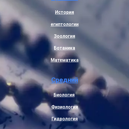
История
египтологии
Зоология
Ботаника
Математика
Средний
Биология
Физиология
Гидрология