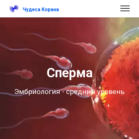
Чудеса Корана
Сперма
Эмбриология - средний уровень